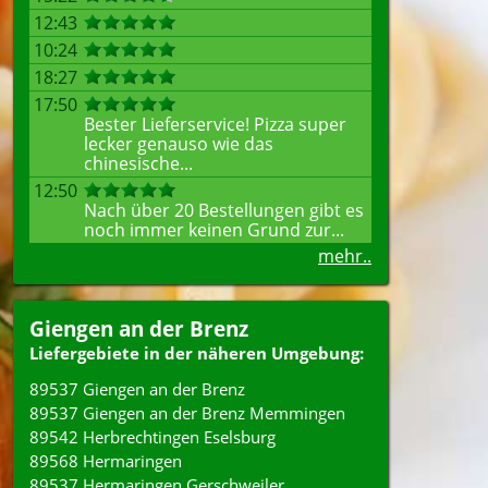
12:43
10:24
18:27
17:50
Bester Lieferservice! Pizza super
lecker genauso wie das
chinesische...
12:50
Nach über 20 Bestellungen gibt es
noch immer keinen Grund zur...
mehr..
Giengen an der Brenz
Liefergebiete in der näheren Umgebung:
89537 Giengen an der Brenz
89537 Giengen an der Brenz Memmingen
89542 Herbrechtingen Eselsburg
89568 Hermaringen
89537 Hermaringen Gerschweiler