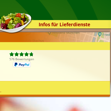
Infos für Lieferdienste
Kassensystem
Zuverlässigkeit
Sicherheit
Der Online-Shop
576 Bewertungen
Das Bestellsystem
Der Bestellvorgang
Übertragung
Testshop
.
Styles
Kontakt