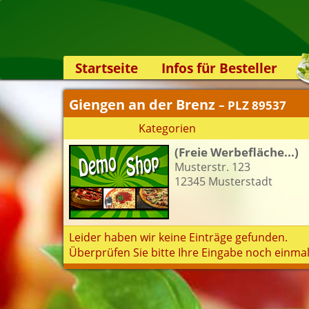
Startseite
Infos für Besteller
Lieferservice-App
Giengen an der Brenz
– PLZ 89537
Weiterempfehlen
Kategorien
Newsletter
(Freie Werbefläche...)
Sicherheit
Musterstr. 123
Kontakt
12345 Musterstadt
Leider haben wir keine Einträge gefunden.
Überprüfen Sie bitte Ihre Eingabe noch einmal