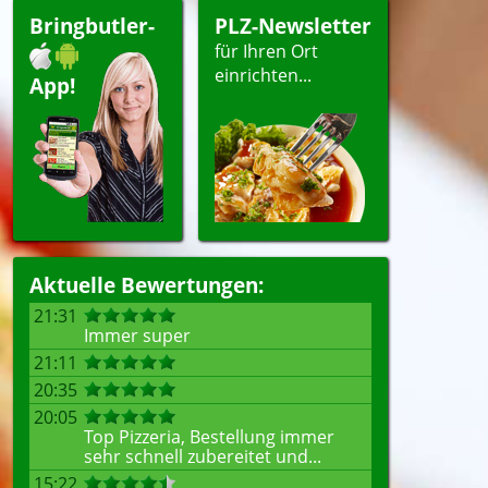
Bringbutler-
PLZ-Newsletter
für Ihren Ort
einrichten...
App!
Aktuelle Bewertungen:
21:31
Immer super
21:11
20:35
20:05
Top Pizzeria, Bestellung immer
sehr schnell zubereitet und...
15:22