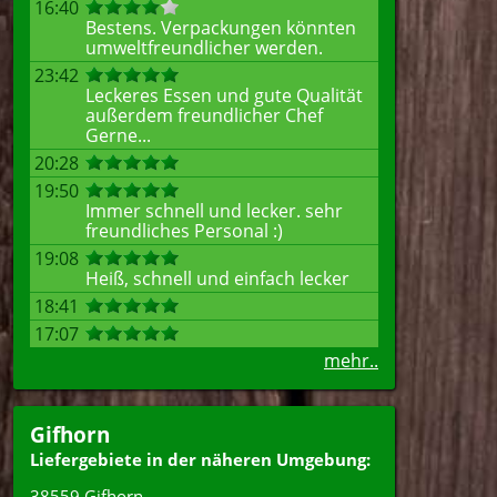
16:40
Bestens. Verpackungen könnten
umweltfreundlicher werden.
23:42
Leckeres Essen und gute Qualität
außerdem freundlicher Chef
Gerne...
20:28
19:50
Immer schnell und lecker. sehr
freundliches Personal :)
19:08
Heiß, schnell und einfach lecker
18:41
17:07
mehr..
Gifhorn
Liefergebiete in der näheren Umgebung:
38559 Gifhorn