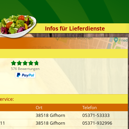
Infos für Lieferdienste
Kassensystem
Zuverlässigkeit
Sicherheit
Der Online-Shop
576 Bewertungen
Das Bestellsystem
Der Bestellvorgang
Übertragung
ervice:
Testshop
Ort
Telefon
Styles
38518 Gifhorn
05371-53333
Kontakt
 11
38518 Gifhorn
05371-932996