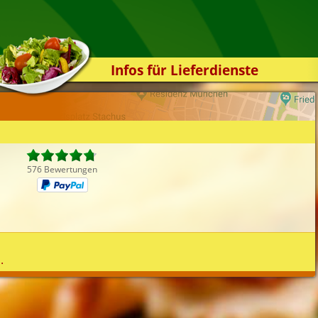
Infos für Lieferdienste
Kassensystem
Zuverlässigkeit
Sicherheit
Der Online-Shop
576 Bewertungen
Das Bestellsystem
Der Bestellvorgang
Übertragung
Testshop
.
Styles
Kontakt