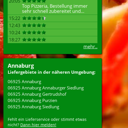
20:05
Top Pizzeria, Bestellung immer
sehr schnell zubereitet und...
15:22
12:43
10:24
18:27
mehr..
Annaburg
Liefergebiete in der näheren Umgebung:
06925 Annaburg
06925 Annaburg Annaburger Siedlung
06925 Annaburg Gertrudshof
06925 Annaburg Purzien
06925 Annaburg Siedlung
Fehlt ein Lieferservice oder stimmt etwas
nicht?
Dann hier melden!