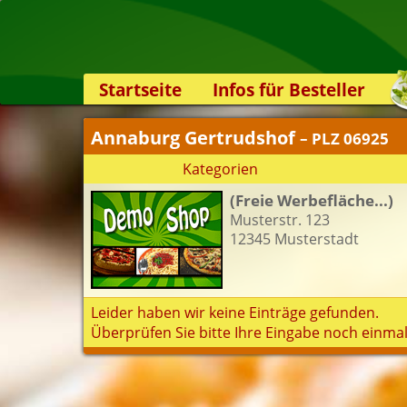
Startseite
Infos für Besteller
Lieferservice-App
Annaburg Gertrudshof
– PLZ 06925
Weiterempfehlen
Kategorien
Newsletter
(Freie Werbefläche...)
Sicherheit
Musterstr. 123
Kontakt
12345 Musterstadt
Leider haben wir keine Einträge gefunden.
Überprüfen Sie bitte Ihre Eingabe noch einmal