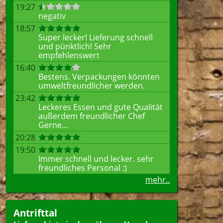
19:27
negativ
18:57
Super lecker! Lieferung schnell
und pünktlich! Sehr
empfehlenswert
16:40
Bestens. Verpackungen könnten
umweltfreundlicher werden.
23:42
Leckeres Essen und gute Qualität
außerdem freundlicher Chef
Gerne...
20:28
19:50
Immer schnell und lecker. sehr
freundliches Personal :)
mehr..
Antrifttal