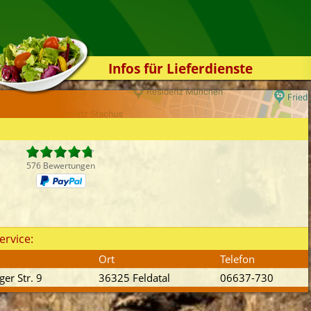
Infos für Lieferdienste
Kassensystem
Zuverlässigkeit
Sicherheit
Der Online-Shop
576 Bewertungen
Das Bestellsystem
Der Bestellvorgang
Übertragung
ervice:
Testshop
Ort
Telefon
Styles
er Str. 9
36325 Feldatal
06637-730
Kontakt