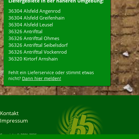
Liefergebiete in der näheren Umgebung:
36304 Alsfeld Angenrod
36304 Alsfeld Greifenhain
36304 Alsfeld Leusel
36326 Antrifttal
36326 Antrifttal Ohmes
36326 Antrifttal Seibelsdorf
36326 Antrifttal Vockenrod
36320 Kirtorf Arnshain
Fehlt ein Lieferservice oder stimmt etwas
nicht?
Dann hier melden!
Kontakt
Impressum
Copyright © 2001-2026