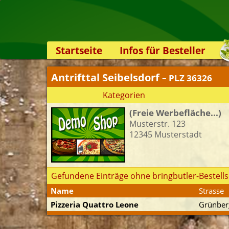
Startseite
Infos für Besteller
Lieferservice-App
Antrifttal Seibelsdorf
– PLZ 36326
Weiterempfehlen
Kategorien
Newsletter
(Freie Werbefläche...)
Sicherheit
Musterstr. 123
Kontakt
12345 Musterstadt
Gefundene Einträge ohne bringbutler-Bestells
Name
Strasse
Pizzeria Quattro Leone
Grünberg