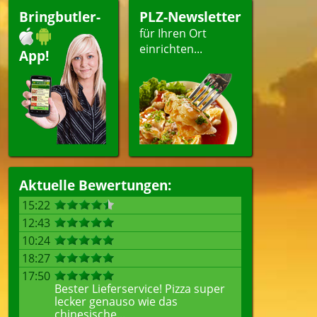
ränke
Bringbutler-
PLZ-Newsletter
für Ihren Ort
einrichten...
App!
len
Aktuelle Bewertungen:
15:22
12:43
10:24
18:27
17:50
Bester Lieferservice! Pizza super
lecker genauso wie das
chinesische...