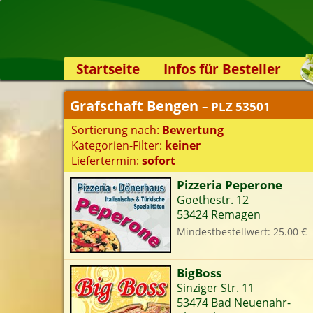
Startseite
Infos für Besteller
Lieferservice-App
Grafschaft Bengen
– PLZ 53501
Weiterempfehlen
Sortierung nach:
Bewertung
Newsletter
Kategorien-Filter:
keiner
Sicherheit
Liefertermin:
sofort
Kontakt
Pizzeria Peperone
Goethestr. 12
S
53424 Remagen
Mindestbestellwert: 25.00 €
K
BigBoss
Sinziger Str. 11
53474 Bad Neuenahr-