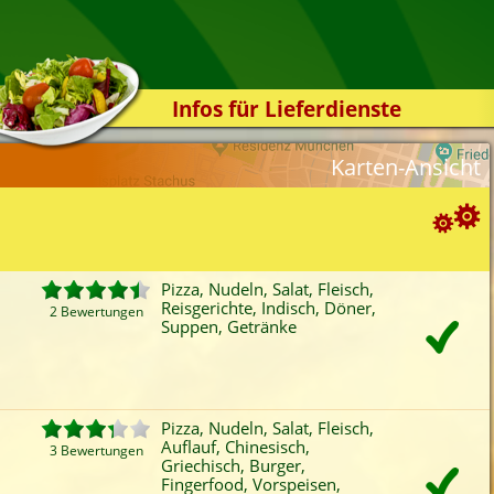
Infos für Lieferdienste
Kassensystem
Karten-Ansicht
Zuverlässigkeit
Sicherheit
Der Online-Shop
Suchoptionen
Das Bestellsystem
Pizza, Nudeln, Salat, Fleisch,
Reisgerichte, Indisch, Döner,
Der Bestellvorgang
2 Bewertungen
ortierung:
Suppen, Getränke
Übertragung
Bewertung
Rabatt
Mindestbestellwert
Favoriten
Onlinezahlung
Liefergebühr
A
Testshop
ategorien-Filter:
Styles
Pizza, Nudeln, Salat, Fleisch,
Pizza
Auflauf
Indisch
Vors
Auflauf, Chinesisch,
Kontakt
3 Bewertungen
Nudeln
Reisgerichte
Döner
Sup
Griechisch, Burger,
Fingerfood, Vorspeisen,
Salat
Chinesisch
Burger
Dess