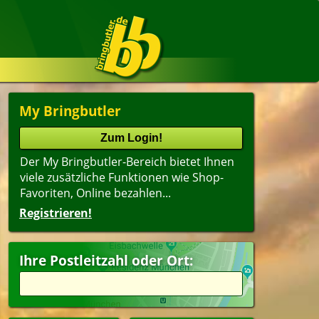
My Bringbutler
Der My Bringbutler-Bereich bietet Ihnen
viele zusätzliche Funktionen wie Shop-
Favoriten, Online bezahlen...
Registrieren!
Name
lter
(ältester Shop zuerst)
Ihre Postleitzahl oder Ort:
peisen
pen
ert