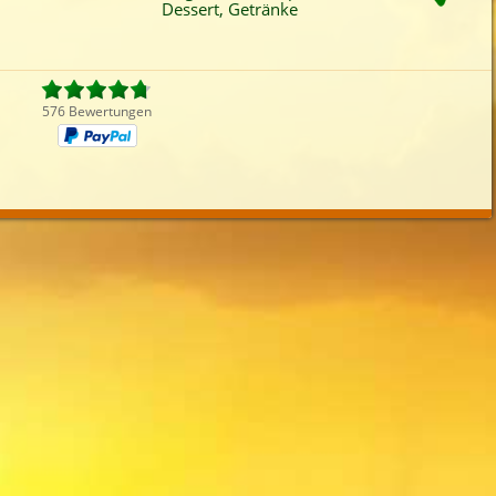
Dessert, Getränke
Fleisch
Griechisch
Fingerfood
Get
iefertermin:
sofort
für
um
:
Uhr bestel
576 Bewertungen