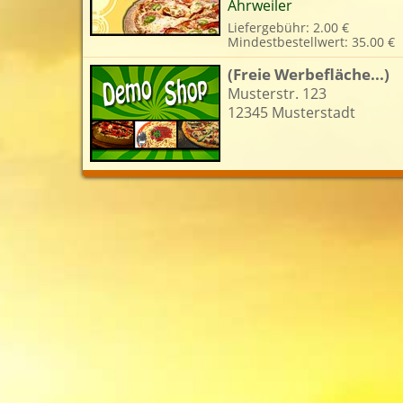
Ahrweiler
Liefergebühr: 2.00 €
Mindestbestellwert: 35.00 €
L
(Freie Werbefläche...)
Musterstr. 123
12345 Musterstadt