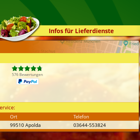
Infos für Lieferdienste
Kassensystem
Zuverlässigkeit
Sicherheit
Der Online-Shop
576 Bewertungen
Das Bestellsystem
Der Bestellvorgang
Übertragung
ervice:
Testshop
Ort
Telefon
Styles
99510 Apolda
03644-553824
Kontakt