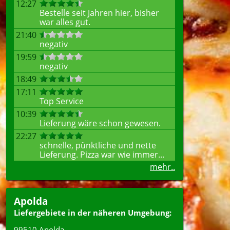
12:27
Bestelle seit Jahren hier, bisher
war alles gut.
21:40
negativ
19:59
negativ
18:49
17:11
Top Service
10:39
Lieferung wäre schon gewesen.
22:27
schnelle, pünktliche und nette
Lieferung. Pizza war wie immer...
mehr..
Apolda
Liefergebiete in der näheren Umgebung:
99510 Apolda