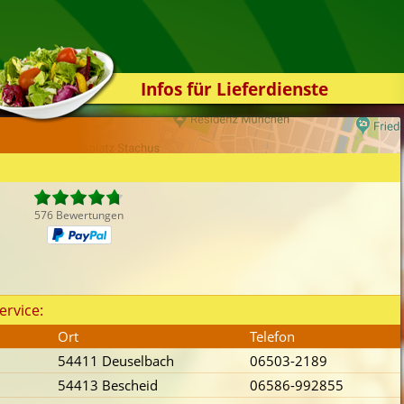
Infos für Lieferdienste
Kassensystem
Zuverlässigkeit
Sicherheit
Der Online-Shop
576 Bewertungen
Das Bestellsystem
Der Bestellvorgang
Übertragung
ervice:
Testshop
Ort
Telefon
Styles
54411 Deuselbach
06503-2189
Kontakt
54413 Bescheid
06586-992855