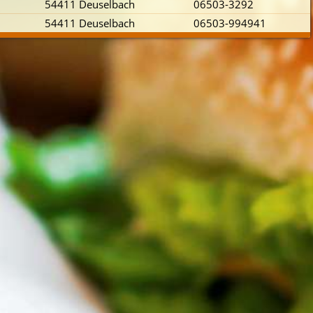
54411 Deuselbach
06503-3292
54411 Deuselbach
06503-994941