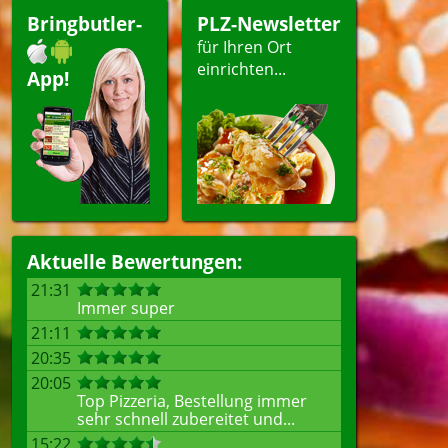
Bringbutler-
PLZ-Newsletter
für Ihren Ort
einrichten...
App!
Aktuelle Bewertungen:
21:31
Immer super
21:11
20:35
20:05
Top Pizzeria, Bestellung immer
sehr schnell zubereitet und...
15:22