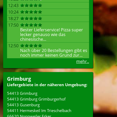
12:43
10:24
18:27
17:50
Bester Lieferservice! Pizza super
lecker genauso wie das
chinesische...
12:50
Nach über 20 Bestellungen gibt es
noch immer keinen Grund zur...
mehr..
Grimburg
Liefergebiete in der näheren Umgebung:
54413 Grimburg
54413 Grimburg Grimburgerhof
54413 Gusenburg
54411 Hermeskeil Im Trieschelbach
66620 Nonnweiler Erker