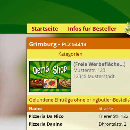
Startseite
Infos für Besteller
Lieferservice-App
Grimburg
– PLZ 54413
Weiterempfehlen
Kategorien
Newsletter
(Freie Werbefläche...)
Sicherheit
Musterstr. 123
Kontakt
12345 Musterstadt
Gefundene Einträge ohne bringbutler-Bestells
Name
Strasse
Pizzeria Da Nico
Trierer Str. 122
Pizzeria Danino
Dhrontalstr. 2