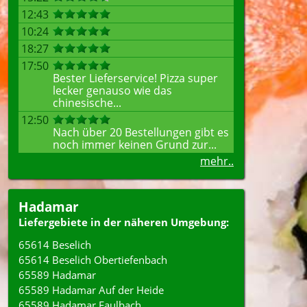
12:43
10:24
18:27
17:50
Bester Lieferservice! Pizza super
lecker genauso wie das
chinesische...
12:50
Nach über 20 Bestellungen gibt es
noch immer keinen Grund zur...
mehr..
Hadamar
Liefergebiete in der näheren Umgebung:
65614 Beselich
65614 Beselich Obertiefenbach
65589 Hadamar
65589 Hadamar Auf der Heide
65589 Hadamar Faulbach