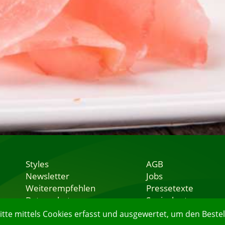
Styles
AGB
Newsletter
Jobs
Weiterempfehlen
Pressetexte
Datenschutz
Speisekarten
Nutzungsbedingungen
Lieferservice
e mittels Cookies erfasst und ausgewertet, um den Bestell