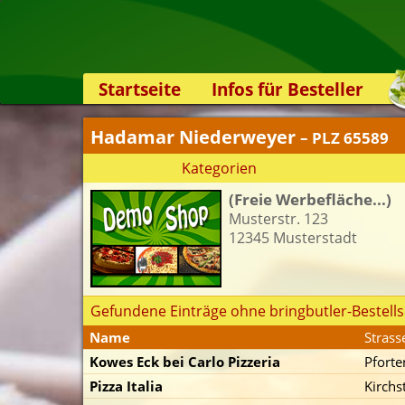
Startseite
Infos für Besteller
Lieferservice-App
Hadamar Niederweyer
– PLZ 65589
Weiterempfehlen
Kategorien
Newsletter
(Freie Werbefläche...)
Sicherheit
Musterstr. 123
Kontakt
12345 Musterstadt
Gefundene Einträge ohne bringbutler-Bestells
Name
Strass
Kowes Eck bei Carlo Pizzeria
Pforte
Pizza Italia
Kirchs