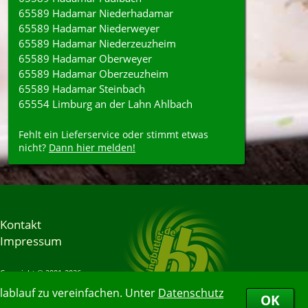
65589 Hadamar Niederhadamar
65589 Hadamar Niederweyer
65589 Hadamar Niederzeuzheim
65589 Hadamar Oberweyer
65589 Hadamar Oberzeuzheim
65589 Hadamar Steinbach
65554 Limburg an der Lahn Ahlbach
Fehlt ein Lieferservice oder stimmt etwas
nicht?
Dann hier melden!
Kontakt
Impressum
Copyright © 2001-2026
Bringbutler® GmbH
ablauf zu vereinfachen. Unter
Datenschutz
06.08.2026 23:07:26
OK