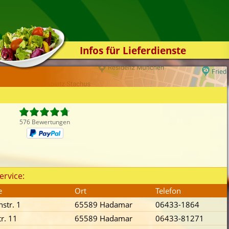
Infos für Lieferdienste
Kassensystem
Zuverlässigkeit
Sicherheit
Der Online-Shop
576 Bewertungen
Das Bestellsystem
Der Bestellvorgang
Übertragung
ervice:
Testshop
e
Ort
Telefon
Styles
nstr. 1
65589 Hadamar
06433-1864
Kontakt
tr. 11
65589 Hadamar
06433-81271