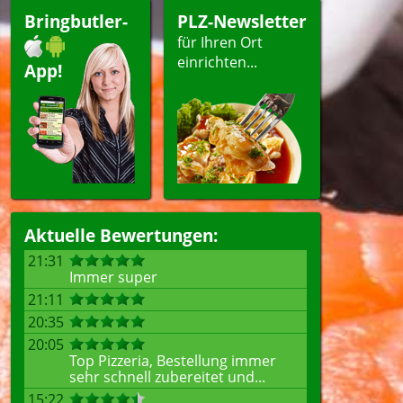
Bringbutler-
PLZ-Newsletter
für Ihren Ort
einrichten...
App!
Aktuelle Bewertungen:
21:31
Immer super
21:11
20:35
20:05
Top Pizzeria, Bestellung immer
sehr schnell zubereitet und...
15:22