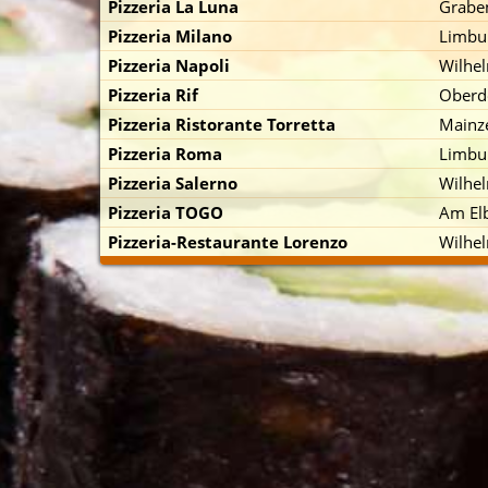
Pizzeria La Luna
Graben
Pizzeria Milano
Limbur
Pizzeria Napoli
Wilhel
Pizzeria Rif
Oberdo
Pizzeria Ristorante Torretta
Mainze
Pizzeria Roma
Limbur
p zuerst)
Pizzeria Salerno
Wilhel
Pizzeria TOGO
Am El
Pizzeria-Restaurante Lorenzo
Wilhel