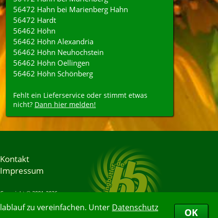
56472 Hahn bei Marienberg Hahn
56472 Hardt
56462 Höhn
56462 Höhn Alexandria
56462 Höhn Neuhochstein
56462 Höhn Oellingen
56462 Höhn Schönberg
Fehlt ein Lieferservice oder stimmt etwas
nicht?
Dann hier melden!
Kontakt
Impressum
Copyright © 2001-2026
Bringbutler® GmbH
ablauf zu vereinfachen. Unter
Datenschutz
08.08.2026 12:34:29
OK