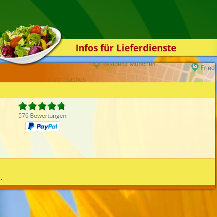
Infos für Lieferdienste
Kassensystem
Zuverlässigkeit
Sicherheit
Der Online-Shop
576 Bewertungen
Das Bestellsystem
Der Bestellvorgang
Übertragung
Testshop
.
Styles
Kontakt