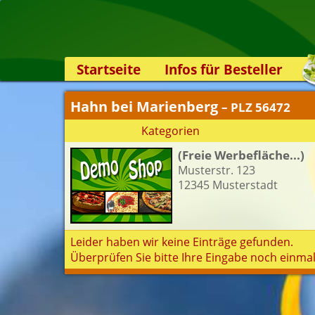
Startseite
Infos für Besteller
Lieferservice-App
Hahn bei Marienberg
– PLZ 56472
Weiterempfehlen
Kategorien
Newsletter
(Freie Werbefläche...)
Sicherheit
Musterstr. 123
Kontakt
12345 Musterstadt
Leider haben wir keine Einträge gefunden.
Überprüfen Sie bitte Ihre Eingabe noch einmal