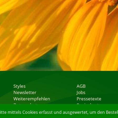
Styles
AGB
Newsletter
Jobs
Weiterempfehlen
Pressetexte
Datenschutz
Speisekarten
Nutzungsbedingungen
Lieferservice
e mittels Cookies erfasst und ausgewertet, um den Bestell