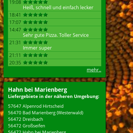
19:08
Heiß, schnell und einfach lecker
18:41
17:07
14:47
Sehr gute Pizza. Toller Service
21:31
Immer super
21:11
20:35
mehr..
Hahn bei Marienberg
Liefergebiete in der näheren Umgebung:
57647 Alpenrod Hirtscheid
56470 Bad Marienberg (Westerwald)
56472 Dreisbach
56472 Großseifen
56472 Hahn bei Marienberg