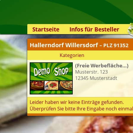
Startseite
Infos für Besteller
Lieferservice-App
Hallerndorf Willersdorf
– PLZ 91352
Weiterempfehlen
Kategorien
Newsletter
(Freie Werbefläche...)
Sicherheit
Musterstr. 123
Kontakt
12345 Musterstadt
Leider haben wir keine Einträge gefunden.
Überprüfen Sie bitte Ihre Eingabe noch einmal