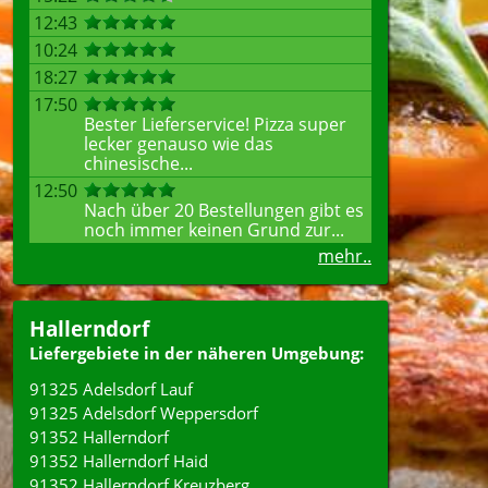
12:43
10:24
18:27
17:50
Bester Lieferservice! Pizza super
lecker genauso wie das
chinesische...
12:50
Nach über 20 Bestellungen gibt es
noch immer keinen Grund zur...
mehr..
Hallerndorf
Liefergebiete in der näheren Umgebung:
91325 Adelsdorf Lauf
91325 Adelsdorf Weppersdorf
91352 Hallerndorf
91352 Hallerndorf Haid
91352 Hallerndorf Kreuzberg