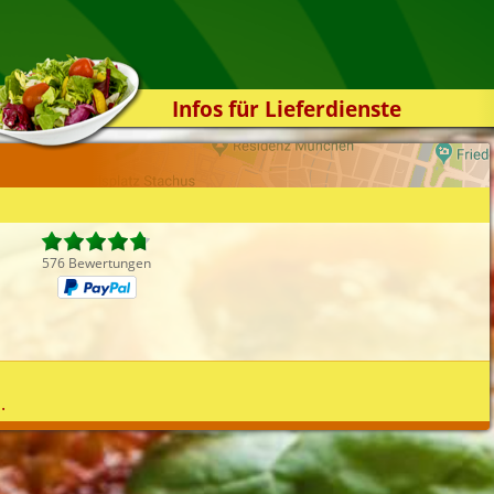
Infos für Lieferdienste
Kassensystem
Zuverlässigkeit
Sicherheit
Der Online-Shop
576 Bewertungen
Das Bestellsystem
Der Bestellvorgang
Übertragung
Testshop
.
Styles
Kontakt