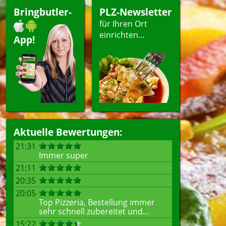
Bringbutler-
PLZ-Newsletter
für Ihren Ort
einrichten...
App!
Aktuelle Bewertungen:
21:31
Immer super
21:11
20:35
20:05
Top Pizzeria, Bestellung immer
sehr schnell zubereitet und...
15:22