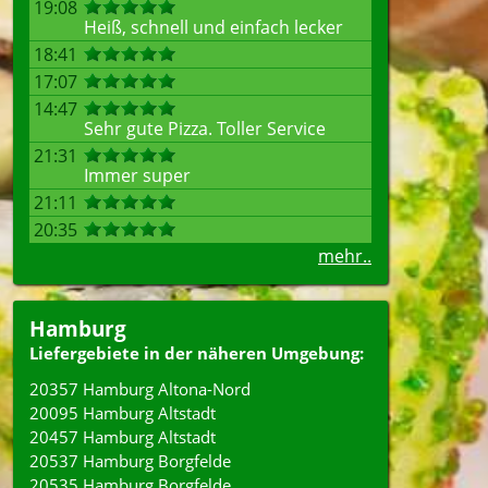
19:08
Heiß, schnell und einfach lecker
18:41
17:07
14:47
Sehr gute Pizza. Toller Service
21:31
Immer super
21:11
20:35
mehr..
Hamburg
Liefergebiete in der näheren Umgebung:
20357 Hamburg Altona-Nord
20095 Hamburg Altstadt
20457 Hamburg Altstadt
20537 Hamburg Borgfelde
20535 Hamburg Borgfelde