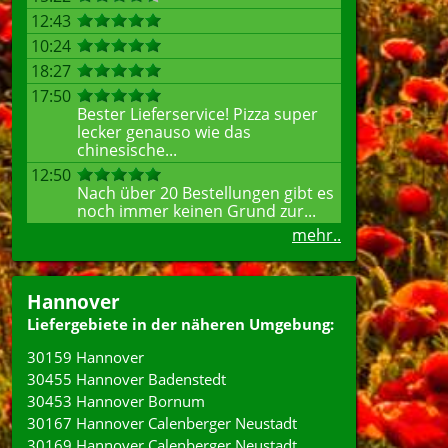
12:43
10:24
18:27
17:50
Bester Lieferservice! Pizza super
lecker genauso wie das
chinesische...
12:50
Nach über 20 Bestellungen gibt es
noch immer keinen Grund zur...
mehr..
Hannover
Liefergebiete in der näheren Umgebung:
30159 Hannover
30455 Hannover Badenstedt
30453 Hannover Bornum
30167 Hannover Calenberger Neustadt
30169 Hannover Calenberger Neustadt