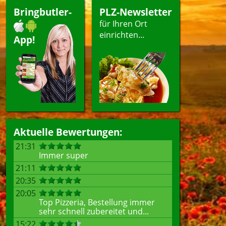
ergerichte
Bringbutler-
PLZ-Newsletter
für Ihren Ort
einrichten...
App!
ellen
Aktuelle Bewertungen:
21:31
Immer super
21:11
20:35
20:05
Top Pizzeria, Bestellung immer
sehr schnell zubereitet und...
15:22