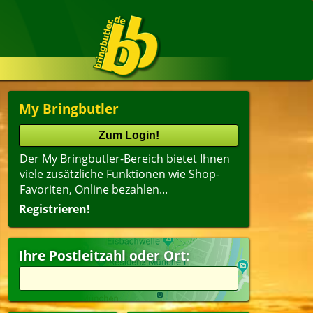
My Bringbutler
Der My Bringbutler-Bereich bietet Ihnen
viele zusätzliche Funktionen wie Shop-
Favoriten, Online bezahlen...
Registrieren!
Name
lter
(ältester Shop zuerst)
Ihre Postleitzahl oder Ort:
agsangebot
Dessert
peisen
Getränke
pen