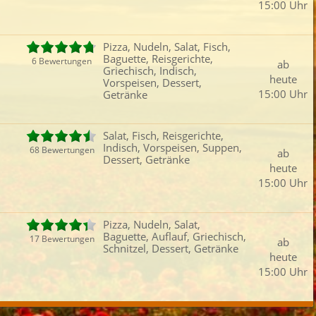
15:00 Uhr
Fleisch
Reisgerichte
Steak
Kind
iefertermin:
Pizza, Nudeln, Salat, Fisch,
sofort
für
um
:
Uhr best
Baguette, Reisgerichte,
6 Bewertungen
ab
Griechisch, Indisch,
heute
Vorspeisen, Dessert,
15:00 Uhr
Getränke
Salat, Fisch, Reisgerichte,
Indisch, Vorspeisen, Suppen,
68 Bewertungen
ab
Dessert, Getränke
heute
15:00 Uhr
Pizza, Nudeln, Salat,
Baguette, Auflauf, Griechisch,
17 Bewertungen
ab
Schnitzel, Dessert, Getränke
heute
15:00 Uhr