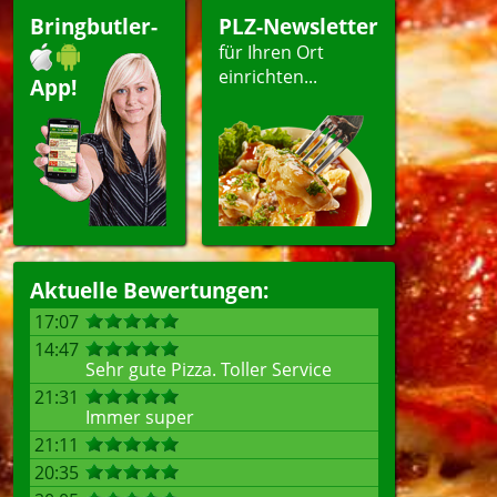
Bringbutler-
PLZ-Newsletter
für Ihren Ort
einrichten...
App!
Aktuelle Bewertungen:
17:07
14:47
Sehr gute Pizza. Toller Service
21:31
Immer super
21:11
20:35