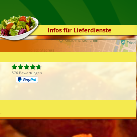
Infos für Lieferdienste
Kassensystem
Zuverlässigkeit
Sicherheit
Der Online-Shop
576 Bewertungen
Das Bestellsystem
Der Bestellvorgang
Übertragung
Testshop
.
Styles
Kontakt