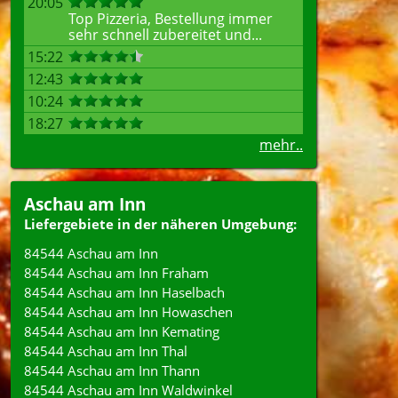
20:05
Top Pizzeria, Bestellung immer
sehr schnell zubereitet und...
15:22
12:43
10:24
18:27
mehr..
Aschau am Inn
Liefergebiete in der näheren Umgebung:
84544 Aschau am Inn
84544 Aschau am Inn Fraham
84544 Aschau am Inn Haselbach
84544 Aschau am Inn Howaschen
84544 Aschau am Inn Kemating
84544 Aschau am Inn Thal
84544 Aschau am Inn Thann
84544 Aschau am Inn Waldwinkel