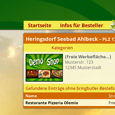
Startseite
Infos für Besteller
Lieferservice-App
Heringsdorf Seebad Ahlbeck
– PLZ 
Weiterempfehlen
Kategorien
Newsletter
(Freie Werbefläche...)
Sicherheit
Musterstr. 123
Kontakt
12345 Musterstadt
Gefundene Einträge ohne bringbutler-Bestells
Name
Str
Restorante Pizzeria Olemio
Fri