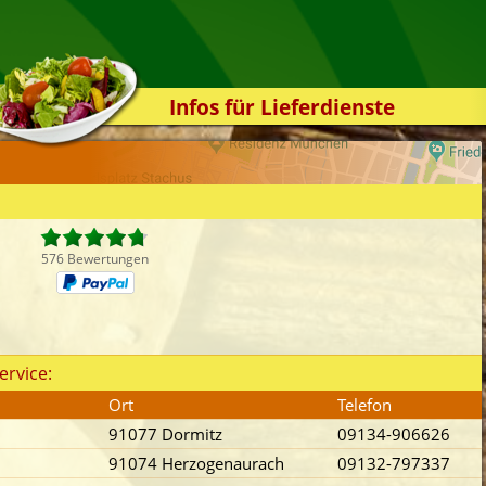
Infos für Lieferdienste
Kassensystem
Zuverlässigkeit
Sicherheit
Der Online-Shop
576 Bewertungen
Das Bestellsystem
Der Bestellvorgang
Übertragung
ervice:
Testshop
Ort
Telefon
Styles
91077 Dormitz
09134-906626
Kontakt
91074 Herzogenaurach
09132-797337