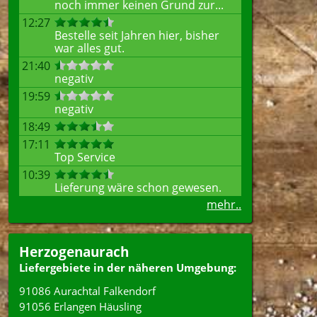
noch immer keinen Grund zur...
12:27
Bestelle seit Jahren hier, bisher
war alles gut.
21:40
negativ
19:59
negativ
18:49
17:11
Top Service
10:39
Lieferung wäre schon gewesen.
mehr..
Herzogenaurach
Liefergebiete in der näheren Umgebung:
91086 Aurachtal Falkendorf
91056 Erlangen Häusling