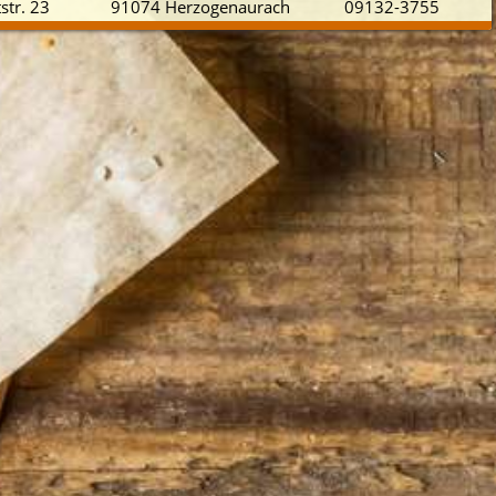
str. 23
91074 Herzogenaurach
09132-3755