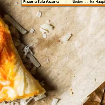
Pizzeria Sala Azzurra
Niederndorfer Haupt
p zuerst)