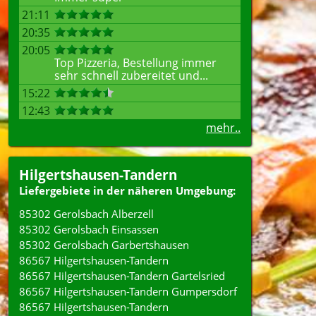
21:11
20:35
20:05
Top Pizzeria, Bestellung immer
sehr schnell zubereitet und...
15:22
12:43
mehr..
Hilgertshausen-Tandern
Liefergebiete in der näheren Umgebung:
85302 Gerolsbach Alberzell
85302 Gerolsbach Einsassen
85302 Gerolsbach Garbertshausen
86567 Hilgertshausen-Tandern
86567 Hilgertshausen-Tandern Gartelsried
86567 Hilgertshausen-Tandern Gumpersdorf
86567 Hilgertshausen-Tandern