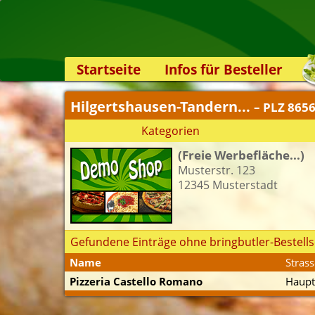
Startseite
Infos für Besteller
Lieferservice-App
Hilgertshausen-Tandern...
– PLZ 865
Weiterempfehlen
Kategorien
Newsletter
(Freie Werbefläche...)
Sicherheit
Musterstr. 123
Kontakt
12345 Musterstadt
Gefundene Einträge ohne bringbutler-Bestells
Name
Strass
Pizzeria Castello Romano
Haupt