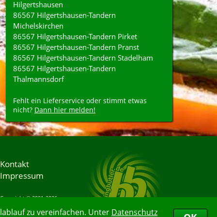
Hilgertshausen
86567 Hilgertshausen-Tandern
Michelskirchen
86567 Hilgertshausen-Tandern Pirket
86567 Hilgertshausen-Tandern Pranst
86567 Hilgertshausen-Tandern Stadelham
86567 Hilgertshausen-Tandern
Thalmannsdorf
Fehlt ein Lieferservice oder stimmt etwas
nicht?
Dann hier melden!
Kontakt
Impressum
Copyright © 2001-2026
Bringbutler® GmbH
ablauf zu vereinfachen. Unter
Datenschutz
07.08.2026 19:34:18