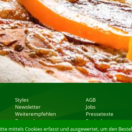
Styles
AGB
Newsletter
Jobs
Weiterempfehlen
Pressetexte
Datenschutz
Speisekarten
Nutzungsbedingungen
Lieferservice
e mittels Cookies erfasst und ausgewertet, um den Bestell