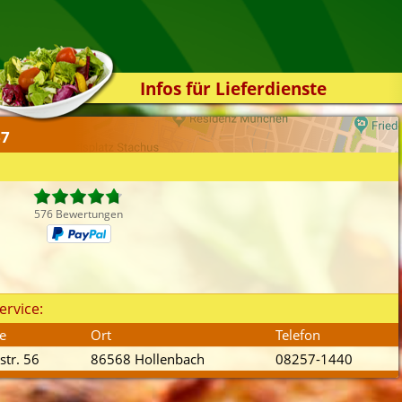
Infos für Lieferdienste
Kassensystem
67
Zuverlässigkeit
Sicherheit
Der Online-Shop
576 Bewertungen
Das Bestellsystem
Der Bestellvorgang
Übertragung
ervice:
Testshop
e
Ort
Telefon
Styles
str. 56
86568 Hollenbach
08257-1440
Kontakt