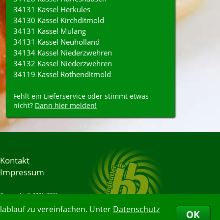
34131 Kassel Herkules
34130 Kassel Kirchditmold
34131 Kassel Mulang
34131 Kassel Neuholland
34134 Kassel Niederzwehren
34132 Kassel Niederzwehren
34119 Kassel Rothenditmold
Fehlt ein Lieferservice oder stimmt etwas
nicht?
Dann hier melden!
Kontakt
Impressum
Copyright © 2001-2026
Bringbutler® GmbH
ablauf zu vereinfachen. Unter
Datenschutz
08.08.2026 16:01:19
OK