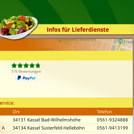
Infos für Lieferdienste
Kassensystem
Zuverlässigkeit
Sicherheit
Der Online-Shop
576 Bewertungen
Das Bestellsystem
Der Bestellvorgang
Übertragung
ervice:
Testshop
Ort
Telefon
Styles
34131 Kassel Bad-Wilhelmshöhe
0561-9324888
Kontakt
7 A
34134 Kassel Süsterfeld-Helleböhn
0561-9413199