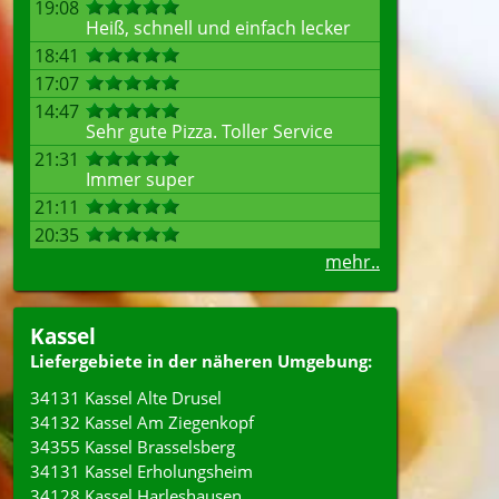
19:08
Heiß, schnell und einfach lecker
18:41
17:07
14:47
Sehr gute Pizza. Toller Service
21:31
Immer super
21:11
20:35
mehr..
Kassel
Liefergebiete in der näheren Umgebung:
34131 Kassel Alte Drusel
34132 Kassel Am Ziegenkopf
34355 Kassel Brasselsberg
34131 Kassel Erholungsheim
34128 Kassel Harleshausen