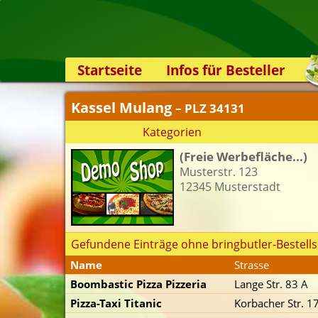
Startseite
Infos für Besteller
Lieferservice-App
Kassel Mulang
– PLZ 34131
Weiterempfehlen
Kategorien
Newsletter
(Freie Werbefläche...)
Sicherheit
Musterstr. 123
Kontakt
12345 Musterstadt
Gefundene Einträge ohne bringbutler-Bestells
Name
Strasse
Boombastic Pizza Pizzeria
Lange Str. 83 A
Pizza-Taxi Titanic
Korbacher Str. 1