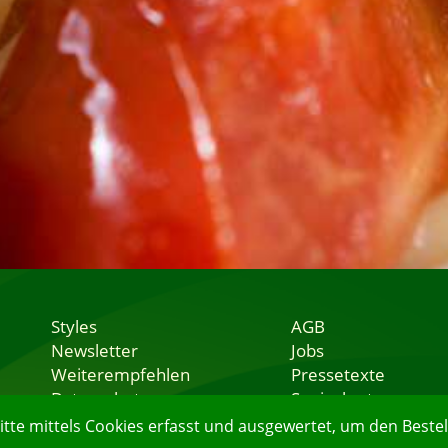
Styles
AGB
Newsletter
Jobs
Weiterempfehlen
Pressetexte
Datenschutz
Speisekarten
Nutzungsbedingungen
Lieferservice
e mittels Cookies erfasst und ausgewertet, um den Bestell