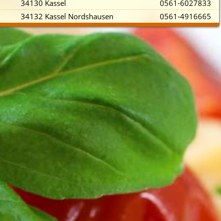
3
34130 Kassel
0561-6027833
34132 Kassel Nordshausen
0561-4916665