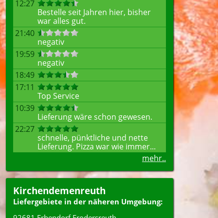
12:27
Bestelle seit Jahren hier, bisher
war alles gut.
21:40
negativ
19:59
negativ
18:49
17:11
Top Service
10:39
Lieferung wäre schon gewesen.
22:27
schnelle, pünktliche und nette
Lieferung. Pizza war wie immer...
mehr..
Kirchendemenreuth
Liefergebiete in der näheren Umgebung:
92681 Erbendorf Frodersreuth