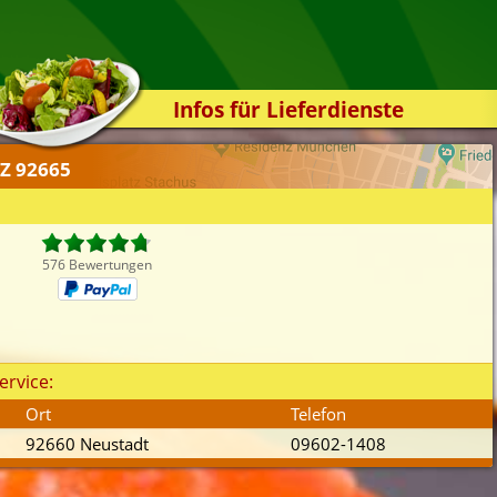
Infos für Lieferdienste
Kassensystem
LZ 92665
Zuverlässigkeit
Sicherheit
Der Online-Shop
576 Bewertungen
Das Bestellsystem
Der Bestellvorgang
Übertragung
ervice:
Testshop
Ort
Telefon
Styles
92660 Neustadt
09602-1408
Kontakt