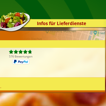
Infos für Lieferdienste
Kassensystem
Zuverlässigkeit
Sicherheit
Der Online-Shop
576 Bewertungen
Das Bestellsystem
Der Bestellvorgang
Übertragung
Testshop
.
Styles
Kontakt