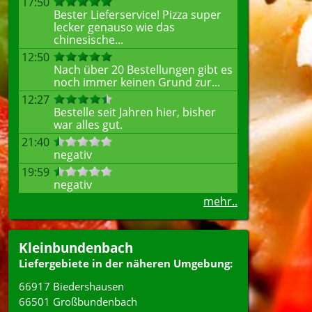
17:50
Bester Lieferservice! Pizza super
lecker genauso wie das
chinesische...
12:50
Nach über 20 Bestellungen gibt es
noch immer keinen Grund zur...
12:27
Bestelle seit Jahren hier, bisher
war alles gut.
21:40
negativ
19:59
negativ
mehr..
Kleinbundenbach
Liefergebiete in der näheren Umgebung:
66917 Biedershausen
66501 Großbundenbach