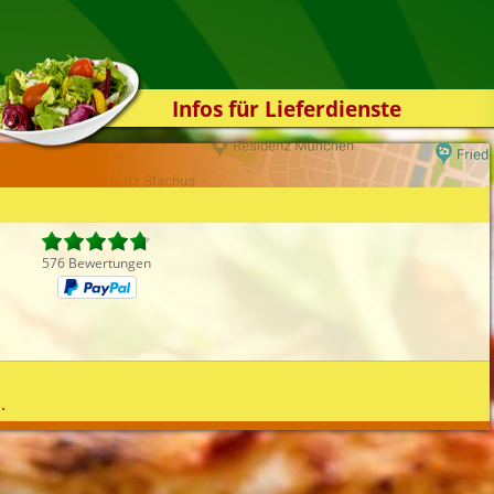
Infos für Lieferdienste
Kassensystem
Zuverlässigkeit
Sicherheit
Der Online-Shop
576 Bewertungen
Das Bestellsystem
Der Bestellvorgang
Übertragung
Testshop
.
Styles
Kontakt