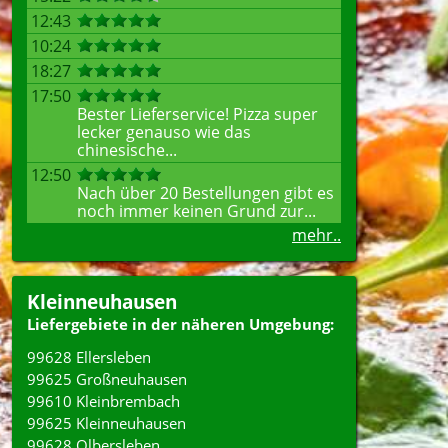
12:43
10:24
18:27
17:50
Bester Lieferservice! Pizza super
lecker genauso wie das
chinesische...
12:50
Nach über 20 Bestellungen gibt es
noch immer keinen Grund zur...
mehr..
Kleinneuhausen
Liefergebiete in der näheren Umgebung:
99628 Ellersleben
99625 Großneuhausen
99610 Kleinbrembach
99625 Kleinneuhausen
99628 Olbersleben