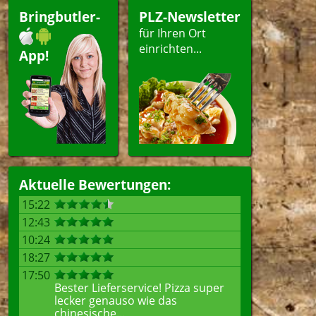
Bringbutler-
PLZ-Newsletter
für Ihren Ort
einrichten...
App!
Aktuelle Bewertungen:
15:22
12:43
10:24
18:27
17:50
Bester Lieferservice! Pizza super
lecker genauso wie das
chinesische...