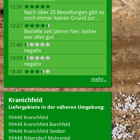
12:50
Nach über 20 Bestellungen gibt es
noch immer keinen Grund zur...
12:27
Bestelle seit Jahren hier, bisher
war alles gut.
21:40
negativ
19:59
negativ
18:49
mehr..
Kranichfeld
Liefergebiete in der näheren Umgebung:
99448 Kranichfeld
99448 Kranichfeld Barchfeld
99448 Kranichfeld Stedten
99448 Rittersdorf Mohrental