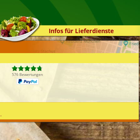
Infos für Lieferdienste
Kassensystem
Zuverlässigkeit
Sicherheit
Der Online-Shop
576 Bewertungen
Das Bestellsystem
Der Bestellvorgang
Übertragung
Testshop
.
Styles
Kontakt