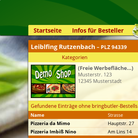
Startseite
Infos für Besteller
Lieferservice-App
Leiblfing Rutzenbach
– PLZ 94339
Weiterempfehlen
Kategorien
Newsletter
(Freie Werbefläche...)
Sicherheit
Musterstr. 123
Kontakt
12345 Musterstadt
Gefundene Einträge ohne bringbutler-Bestells
Name
Strasse
Pizzeria da Mimo
Hauptstr. 27
Pizzeria Imbiß Nino
Am Lins 14