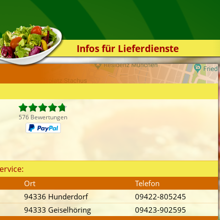
Infos für Lieferdienste
Kassensystem
Zuverlässigkeit
Sicherheit
Der Online-Shop
576 Bewertungen
Das Bestellsystem
Der Bestellvorgang
Übertragung
ervice:
Testshop
Ort
Telefon
Styles
94336 Hunderdorf
09422-805245
Kontakt
94333 Geiselhöring
09423-902595