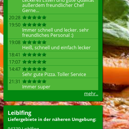
Leckeres Essen und gute Qualität
außerdem freundlicher Chef
Gerne...
20:28
19:50
Immer schnell und lecker. sehr
freundliches Personal :)
19:08
Heiß, schnell und einfach lecker
18:41
17:07
14:47
Sehr gute Pizza. Toller Service
21:31
Immer super
mehr..
Leiblfing
Liefergebiete in der näheren Umgebung:
94339 Leiblfing