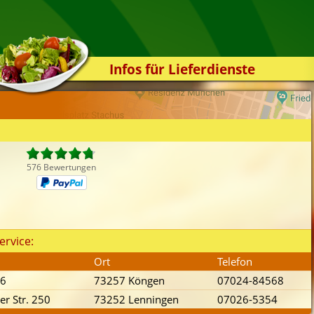
Infos für Lieferdienste
Kassensystem
Zuverlässigkeit
Sicherheit
Der Online-Shop
576 Bewertungen
Das Bestellsystem
Der Bestellvorgang
Übertragung
ervice:
Testshop
Ort
Telefon
Styles
 6
73257 Köngen
07024-84568
Kontakt
er Str. 250
73252 Lenningen
07026-5354