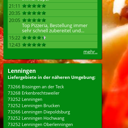
21:11
20:35
20:05
Top Pizzeria, Bestellung immer
sehr schnell zubereitet und...
15:22
12:43
mehr..
Lenningen
Liefergebiete in der näheren Umgebung:
73266 Bissingen an der Teck
73268 Erkenbrechtsweiler
73252 Lenningen
73252 Lenningen Brucken
73266 Lenningen Diepoldsburg
73252 Lenningen Hochwang
73252 Lenningen Oberlenningen