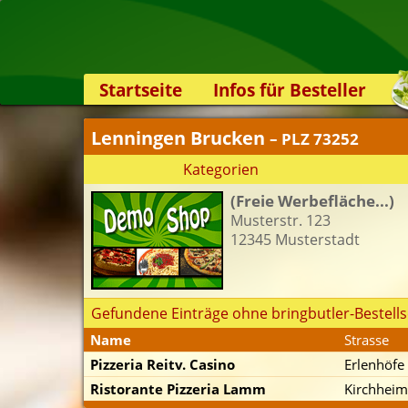
Startseite
Infos für Besteller
Lieferservice-App
Lenningen Brucken
– PLZ 73252
Weiterempfehlen
Kategorien
Newsletter
(Freie Werbefläche...)
Sicherheit
Musterstr. 123
Kontakt
12345 Musterstadt
Gefundene Einträge ohne bringbutler-Bestells
Name
Strasse
Pizzeria Reitv. Casino
Erlenhöfe
Ristorante Pizzeria Lamm
Kirchheim