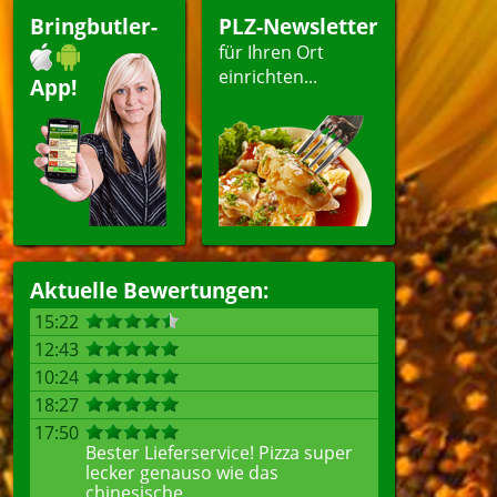
Bringbutler-
PLZ-Newsletter
für Ihren Ort
einrichten...
App!
Aktuelle Bewertungen:
15:22
12:43
10:24
18:27
17:50
Bester Lieferservice! Pizza super
lecker genauso wie das
chinesische...