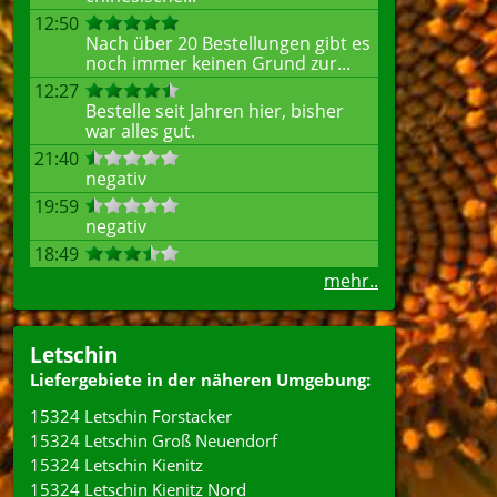
12:50
Nach über 20 Bestellungen gibt es
noch immer keinen Grund zur...
12:27
Bestelle seit Jahren hier, bisher
war alles gut.
21:40
negativ
19:59
negativ
18:49
mehr..
Letschin
Liefergebiete in der näheren Umgebung:
15324 Letschin Forstacker
15324 Letschin Groß Neuendorf
15324 Letschin Kienitz
15324 Letschin Kienitz Nord