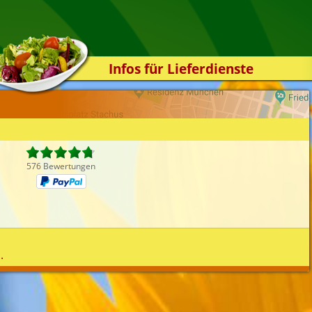
Infos für Lieferdienste
Kassensystem
Zuverlässigkeit
Sicherheit
Der Online-Shop
576 Bewertungen
Das Bestellsystem
Der Bestellvorgang
Übertragung
Testshop
.
Styles
Kontakt