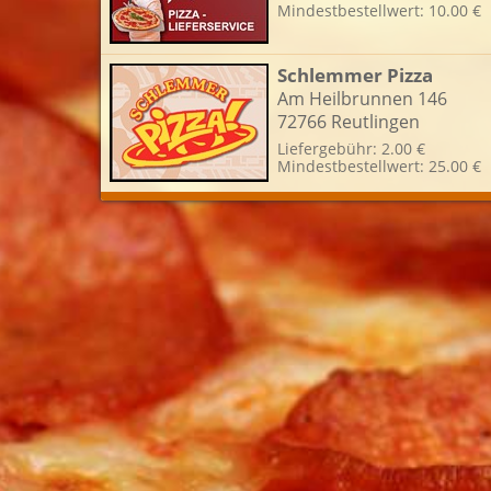
Mindestbestellwert: 10.00 €
L
Schlemmer Pizza
Am Heilbrunnen 146
72766 Reutlingen
Liefergebühr: 2.00 €
Mindestbestellwert: 25.00 €