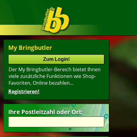
My Bringbutler
Der My Bringbutler-Bereich bietet Ihnen
viele zusätzliche Funktionen wie Shop-
Favoriten, Online bezahlen...
Registrieren!
Name
lter
(ältester Shop zuerst)
Ihre Postleitzahl oder Ort:
ger
Kindergerichte
erfood
Dessert
i
Getränke