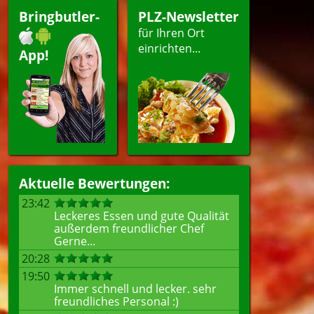
agsangebot
Bringbutler-
PLZ-Newsletter
für Ihren Ort
einrichten...
App!
ellen
Aktuelle Bewertungen:
23:42
Leckeres Essen und gute Qualität
außerdem freundlicher Chef
Gerne...
20:28
19:50
Immer schnell und lecker. sehr
freundliches Personal :)