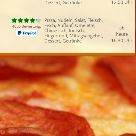
12:00 Uhr
Dessert, Getränke
Fleisch
Omelette
Schwäbisch
Mitt
iefertermin:
Pizza, Nudeln, Salat, Fleisch,
sofort
für
um
:
Uhr best
Fisch, Auflauf, Omelette,
4056 Bewertung.
ab
Chinesisch, Indisch,
heute
Fingerfood, Mittagsangebot,
16:30 Uhr
Dessert, Getränke