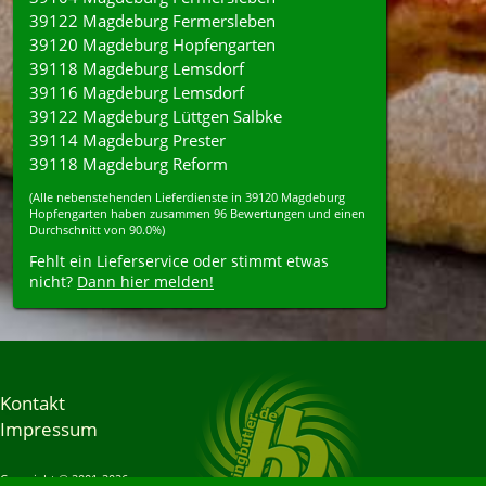
39122 Magdeburg Fermersleben
39120 Magdeburg Hopfengarten
39118 Magdeburg Lemsdorf
39116 Magdeburg Lemsdorf
39122 Magdeburg Lüttgen Salbke
39114 Magdeburg Prester
39118 Magdeburg Reform
(Alle nebenstehenden
Lieferdienste
in
39120
Magdeburg
Hopfengarten
haben zusammen
96
Bewertungen und einen
Durchschnitt von
90.0%
)
Fehlt ein Lieferservice oder stimmt etwas
nicht?
Dann hier melden!
Kontakt
Impressum
Copyright © 2001-2026