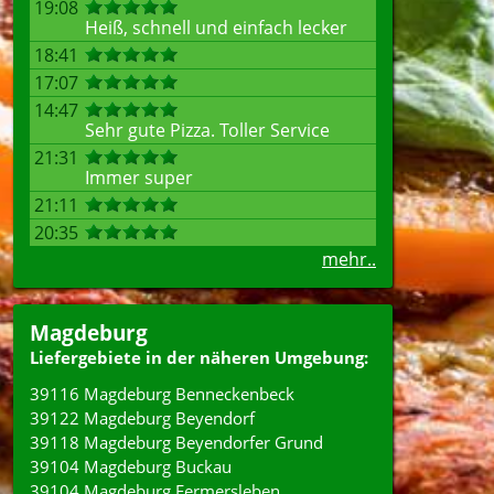
19:08
Heiß, schnell und einfach lecker
18:41
17:07
14:47
Sehr gute Pizza. Toller Service
21:31
Immer super
21:11
20:35
mehr..
Magdeburg
Liefergebiete in der näheren Umgebung:
39116 Magdeburg Benneckenbeck
39122 Magdeburg Beyendorf
39118 Magdeburg Beyendorfer Grund
39104 Magdeburg Buckau
39104 Magdeburg Fermersleben