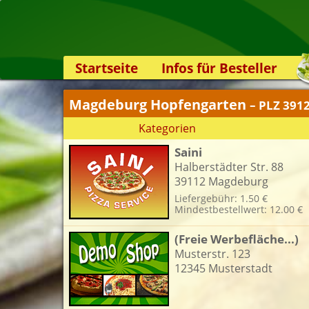
Startseite
Infos für Besteller
Lieferservice-App
Magdeburg Hopfengarten
– PLZ 391
Weiterempfehlen
Kategorien
Newsletter
Saini
Sicherheit
Halberstädter Str. 88
Kontakt
39112 Magdeburg
Liefergebühr: 1.50 €
Mindestbestellwert: 12.00 €
(Freie Werbefläche...)
Musterstr. 123
12345 Musterstadt