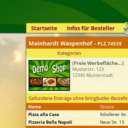
Startseite
Infos für Besteller
Lieferservice-App
Mainhardt Waspenhof
– PLZ 74535
Weiterempfehlen
Kategorien
Newsletter
(Freie Werbefläche...)
Sicherheit
Musterstr. 123
Kontakt
12345 Musterstadt
Gefundene Einträge ohne bringbutler-Bestells
Name
Strasse
Pizza alla Casa
Ilshofener Str
Pizzeria Bella Napoli
Neue Str. 15