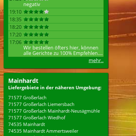
negativ
19:10
18:35
18:20
17:20
17:06
Wir bestellen öfters hier, können
alle Gerichte zu 100% Empfehlen....
mehr..
Mainhardt
Liefergebiete in der näheren Umgebung:
71577 Großerlach
71577 Großerlach Liemersbach
71577 Großerlach Mainhardt-Neusägmühle
71577 Großerlach Wiedhof
74535 Mainhardt
74535 Mainhardt Ammertsweiler