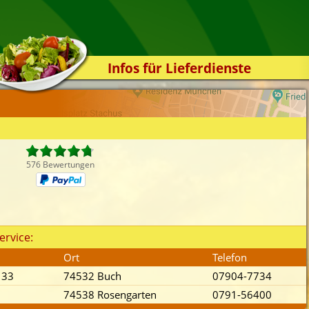
Infos für Lieferdienste
Kassensystem
Zuverlässigkeit
Sicherheit
Der Online-Shop
576 Bewertungen
Das Bestellsystem
Der Bestellvorgang
Übertragung
ervice:
Testshop
Ort
Telefon
Styles
. 33
74532 Buch
07904-7734
Kontakt
74538 Rosengarten
0791-56400