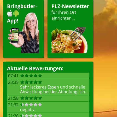
Bringbutler-
PLZ-Newsletter
für Ihren Ort
einrichten...
App!
Aktuelle Bewertungen:
07:41
23:35
Sehr leckeres Essen und schnelle
Abwicklung bei der Abholung. ich...
21:58
21:32
negativ
21:26