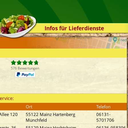
Infos für Lieferdienste
Kassensystem
Zuverlässigkeit
Sicherheit
Der Online-Shop
576 Bewertungen
Das Bestellsystem
Der Bestellvorgang
Übertragung
ervice:
Testshop
Ort
Telefon
Styles
Allee 120
55122 Mainz Hartenberg
06131-
Kontakt
Münchfeld
5701706
gstr. 36
55129 Mainz Hechtsheim
06136-958396