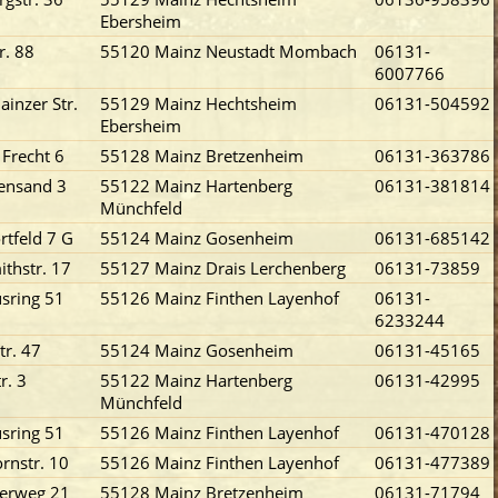
Ebersheim
r. 88
55120 Mainz Neustadt Mombach
06131-
6007766
inzer Str.
55129 Mainz Hechtsheim
06131-504592
Ebersheim
 Frecht 6
55128 Mainz Bretzenheim
06131-363786
ensand 3
55122 Mainz Hartenberg
06131-381814
Münchfeld
tfeld 7 G
55124 Mainz Gosenheim
06131-685142
thstr. 17
55127 Mainz Drais Lerchenberg
06131-73859
usring 51
55126 Mainz Finthen Layenhof
06131-
6233244
tr. 47
55124 Mainz Gosenheim
06131-45165
r. 3
55122 Mainz Hartenberg
06131-42995
Münchfeld
usring 51
55126 Mainz Finthen Layenhof
06131-470128
rnstr. 10
55126 Mainz Finthen Layenhof
06131-477389
lerweg 21
55128 Mainz Bretzenheim
06131-71794