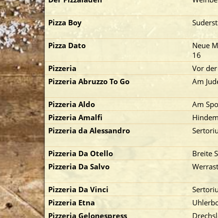
Pizza Boy
Suderst
Pizza Dato
Neue Ma
16
Pizzeria
Vor der
p zuerst)
Pizzeria Abruzzo To Go
Am Jud
Pizzeria Aldo
Am Spor
Pizzeria Amalfi
Hindemi
Pizzeria da Alessandro
Sertori
Pizzeria Da Otello
Breite S
Pizzeria Da Salvo
Werrast
Pizzeria Da Vinci
Sertori
Pizzeria Etna
Uhlerbo
Pizzeria Gelonespress
Drechs