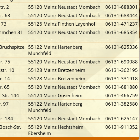
tr. 2
55120 Mainz Neustadt Mombach
06131-688301
r. 63
55120 Mainz Neustadt Mombach
06131-688444
. 73
55126 Mainz Finthen Layenhof
06131-471237
mmchen 31
55120 Mainz Neustadt Mombach
06131-685854
Bruchspitze
55122 Mainz Hartenberg
06131-625336
Münchfeld
r. 75
55120 Mainz Neustadt Mombach
06131-690088
str. 10
55128 Mainz Bretzenheim
06131-362195
r. 14
55128 Mainz Bretzenheim
06131-331918
r. 65
55120 Mainz Neustadt Mombach
06131-681880
 Str. 144
55124 Mainz Gosenheim
06131-466759
r. 97
55122 Mainz Hartenberg
06131-382680
Münchfeld
r. 184
55120 Mainz Neustadt Mombach
06131-625147
Bosch-Str.
55129 Mainz Hechtsheim
06131-911352
Ebersheim