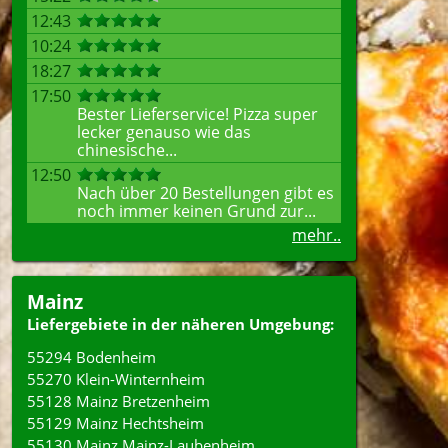
12:43
10:24
18:27
17:50
Bester Lieferservice! Pizza super
lecker genauso wie das
chinesische...
12:50
Nach über 20 Bestellungen gibt es
noch immer keinen Grund zur...
mehr..
Mainz
Liefergebiete in der näheren Umgebung:
55294 Bodenheim
55270 Klein-Winternheim
55128 Mainz Bretzenheim
55129 Mainz Hechtsheim
55130 Mainz Mainz-Laubenheim