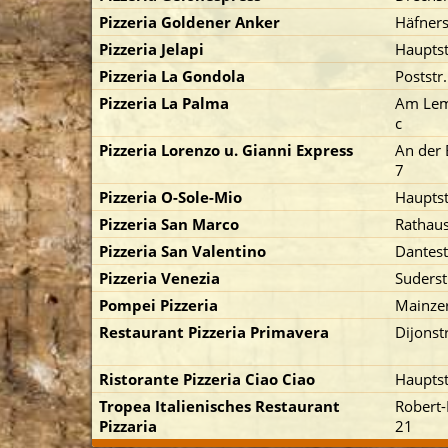
Pizzeria Goldener Anker
Häfners
Pizzeria Jelapi
Hauptst
Pizzeria La Gondola
Poststr
Pizzeria La Palma
Am Le
c
Pizzeria Lorenzo u. Gianni Express
An der 
7
Pizzeria O-Sole-Mio
Hauptst
Pizzeria San Marco
Rathaus
Pizzeria San Valentino
Dantest
Pizzeria Venezia
Suderst
Pompei Pizzeria
Mainzer
Restaurant Pizzeria Primavera
Dijonst
Ristorante Pizzeria Ciao Ciao
Hauptst
Tropea Italienisches Restaurant
Robert-
Pizzaria
21