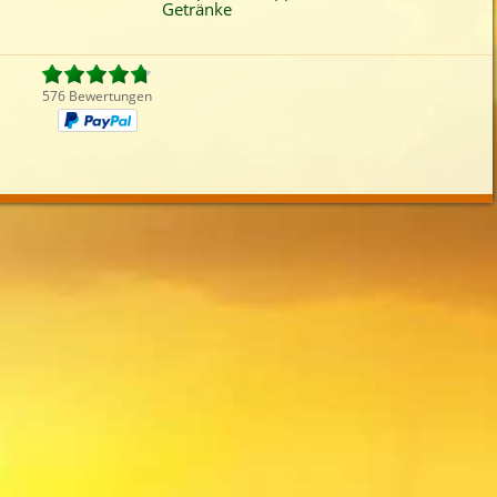
Getränke
iefertermin:
sofort
für
um
:
Uhr bestel
576 Bewertungen