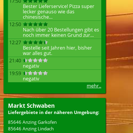
17:50
Bester Lieferservice! Pizza super
lecker genauso wie das
chinesische...
12:50
Nach über 20 Bestellungen gibt es
noch immer keinen Grund zur...
12:27
Bestelle seit Jahren hier, bisher
war alles gut.
21:40
negativ
19:59
negativ
mehr..
Markt Schwaben
Liefergebiete in der näheren Umgebung:
85646 Anzing Garkofen
85646 Anzing Lindach