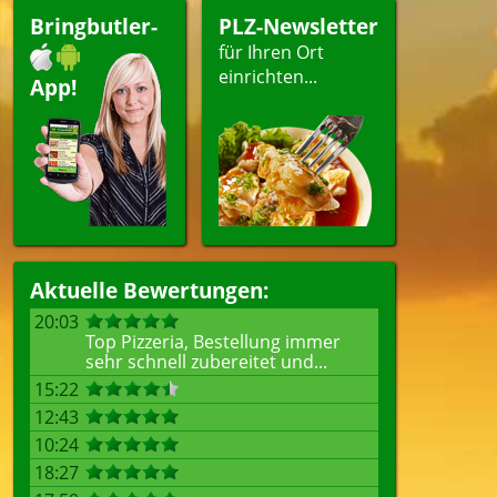
Bringbutler-
PLZ-Newsletter
für Ihren Ort
len
einrichten...
App!
Aktuelle Bewertungen:
20:03
Top Pizzeria, Bestellung immer
sehr schnell zubereitet und...
15:22
12:43
10:24
18:27