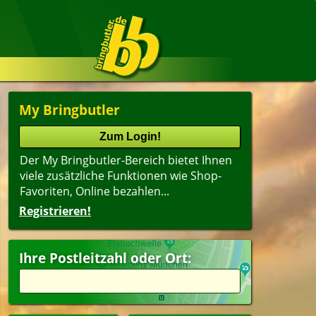
My Bringbutler
Der My Bringbutler-Bereich bietet Ihnen
viele zusätzliche Funktionen wie Shop-
Favoriten, Online bezahlen...
Registrieren!
Name
lter
(ältester Shop zuerst)
Ihre Postleitzahl oder Ort:
ländisch
Suppen
ger
Dessert
peisen
Getränke