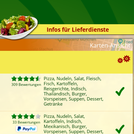
Infos für Lieferdienste
Kassensystem
Karten-Ansicht
Zuverlässigkeit
Sicherheit
Der Online-Shop
Suchoptionen
Das Bestellsystem
Pizza, Nudeln, Salat, Fleisch,
Fisch, Kartoffeln,
Der Bestellvorgang
309 Bewertungen
ortierung:
Reisgerichte, Indisch,
Thailändisch, Burger,
Übertragung
Bewertung
Rabatt
Mindestbestellwert
Vorspeisen, Suppen, Dessert,
Favoriten
Onlinezahlung
Liefergebühr
A
Testshop
Getränke
ategorien-Filter:
Styles
Pizza, Nudeln, Salat,
Pizza
Fleisch
Reisgerichte
Thai
Kartoffeln, Indisch,
Kontakt
33 Bewertungen
Nudeln
Fisch
Indisch
Bur
Mexikanisch, Burger,
Vorspeisen, Suppen, Dessert,
Salat
Kartoffeln
Mexikanisch
Vors