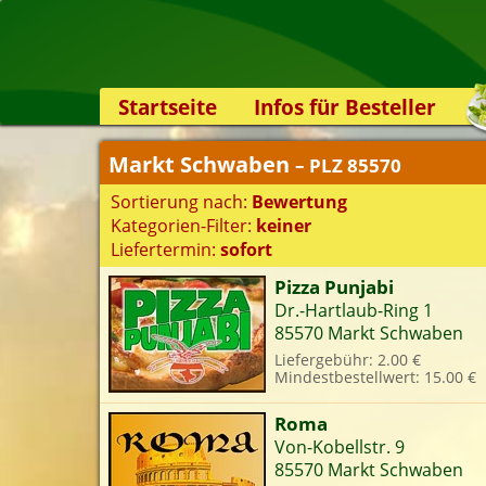
Startseite
Infos für Besteller
Lieferservice-App
Markt Schwaben
– PLZ 85570
Weiterempfehlen
Sortierung nach:
Bewertung
Newsletter
Kategorien-Filter:
keiner
Sicherheit
Liefertermin:
sofort
Kontakt
Pizza Punjabi
Dr.-Hartlaub-Ring 1
S
85570 Markt Schwaben
Liefergebühr: 2.00 €
Mindestbestellwert: 15.00 €
K
Roma
Von-Kobellstr. 9
85570 Markt Schwaben