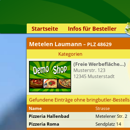
Startseite
Infos für Besteller
Lieferservice-App
Metelen Laumann
– PLZ 48629
Weiterempfehlen
Kategorien
Newsletter
(Freie Werbefläche...)
Sicherheit
Musterstr. 123
Kontakt
12345 Musterstadt
Gefundene Einträge ohne bringbutler-Bestells
Name
Strasse
Pizzeria Hallenbad
Metelener Str. 2
Pizzeria Roma
Sendplatz 14