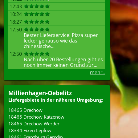
12:43
10:24
18:27
17:50
Bester Lieferservice! Pizza super
lecker genauso wie das
chinesische...
12:50
Nach über 20 Bestellungen gibt es
noch immer keinen Grund zur...
mehr..
Millienhagen-Oebelitz
Liefergebiete in der näheren Umgebung:
18465 Drechow
18465 Drechow Katzenow
18465 Drechow Werder
18334 Eixen Leplow
18461 Franzburg Gersdin