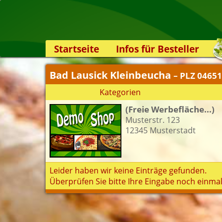
Startseite
Infos für Besteller
Lieferservice-App
Bad Lausick Kleinbeucha
– PLZ 04651
Weiterempfehlen
Kategorien
Newsletter
(Freie Werbefläche...)
Sicherheit
Musterstr. 123
Kontakt
12345 Musterstadt
Leider haben wir keine Einträge gefunden.
Überprüfen Sie bitte Ihre Eingabe noch einmal