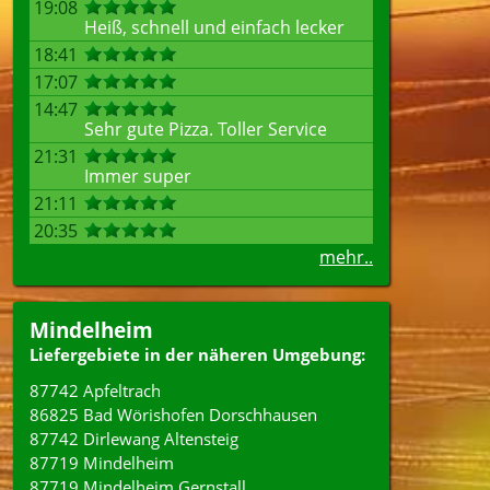
19:08
Heiß, schnell und einfach lecker
18:41
17:07
14:47
Sehr gute Pizza. Toller Service
21:31
Immer super
21:11
20:35
mehr..
Mindelheim
Liefergebiete in der näheren Umgebung:
87742 Apfeltrach
86825 Bad Wörishofen Dorschhausen
87742 Dirlewang Altensteig
87719 Mindelheim
87719 Mindelheim Gernstall