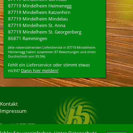
87719 Mindelheim Heimenegg
87719 Mindelheim Katzenhirn
87719 Mindelheim Mindelau
87719 Mindelheim St. Anna
87719 Mindelheim St. Georgenberg
86871 Rammingen
(Alle nebenstehenden
Lieferdienste
in
87719
Mindelheim
Heimenegg
haben zusammen
87
Bewertungen und einen
Durchschnitt von
93.5%
)
Fehlt ein Lieferservice oder stimmt etwas
nicht?
Dann hier melden!
Kontakt
Impressum
Copyright © 2001-2026
Bringbutler® GmbH