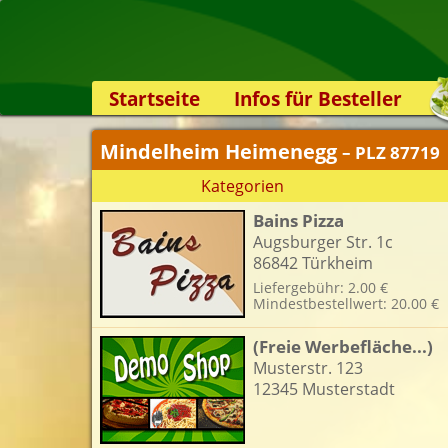
Startseite
Infos für Besteller
Lieferservice-App
Mindelheim Heimenegg
– PLZ 87719
Weiterempfehlen
Kategorien
Newsletter
Bains Pizza
Sicherheit
Augsburger Str. 1c
Kontakt
86842 Türkheim
Liefergebühr: 2.00 €
Mindestbestellwert: 20.00 €
(Freie Werbefläche...)
Musterstr. 123
12345 Musterstadt