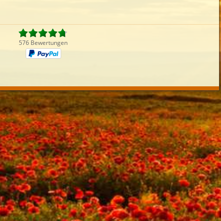
Fleisch
Reisgerichte
Burger
Get
iefertermin:
sofort
für
um
:
Uhr bestel
576 Bewertungen