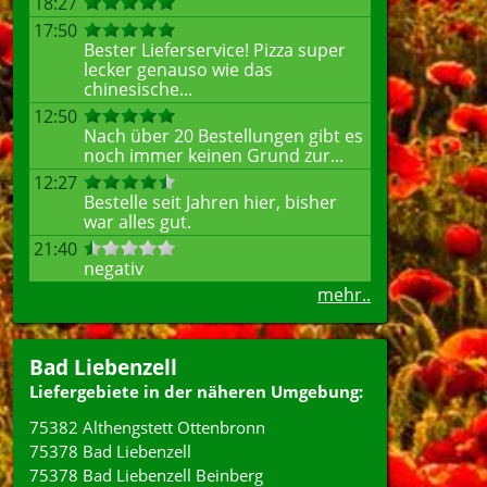
18:27
17:50
Bester Lieferservice! Pizza super
lecker genauso wie das
chinesische...
12:50
Nach über 20 Bestellungen gibt es
noch immer keinen Grund zur...
12:27
Bestelle seit Jahren hier, bisher
war alles gut.
21:40
negativ
mehr..
Bad Liebenzell
Liefergebiete in der näheren Umgebung:
75382 Althengstett Ottenbronn
75378 Bad Liebenzell
75378 Bad Liebenzell Beinberg