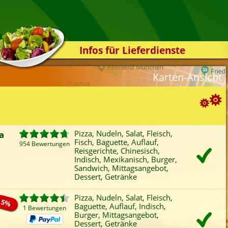
Infos für Lieferdienste
Kassensystem
Karten-Ansicht
Zuverlässigkeit
Sicherheit
Der Online-Shop
Suchoptionen
Das Bestellsystem
a
Pizza, Nudeln, Salat, Fleisch,
Fisch, Baguette, Auflauf,
Der Bestellvorgang
954 Bewertungen
ortierung:
Reisgerichte, Chinesisch,
Indisch, Mexikanisch, Burger,
Übertragung
Bewertung
Rabatt
Mindestbestellwert
Sandwich, Mittagsangebot,
Favoriten
Onlinezahlung
Liefergebühr
A
Testshop
Dessert, Getränke
ategorien-Filter:
Styles
Pizza, Nudeln, Salat, Fleisch,
Pizza
Fisch
Chinesisch
San
5%
Baguette, Auflauf, Indisch,
Kontakt
1 Bewertungen
Nudeln
Baguette
Indisch
Mitt
Burger, Mittagsangebot,
Dessert, Getränke
Salat
Auflauf
Mexikanisch
Dess