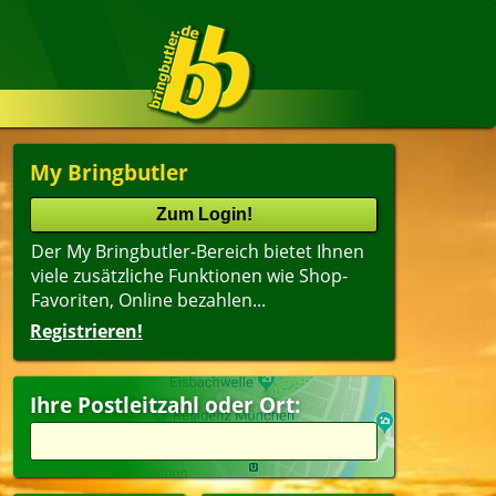
My Bringbutler
Der My Bringbutler-Bereich bietet Ihnen
viele zusätzliche Funktionen wie Shop-
Favoriten, Online bezahlen...
Registrieren!
Name
lter
(ältester Shop zuerst)
Ihre Postleitzahl oder Ort:
dwich
agsangebot
ert