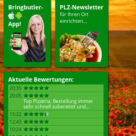
ränke
Bringbutler-
PLZ-Newsletter
für Ihren Ort
einrichten...
App!
len
Aktuelle Bewertungen:
20:35
20:05
Top Pizzeria, Bestellung immer
sehr schnell zubereitet und...
15:22
12:43
10:24