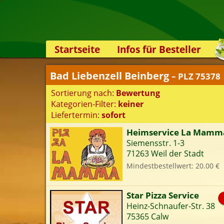
Startseite
Infos für Besteller
Lieferservice-App
Bad Liebenzell Beinberg
– PLZ 75378
Weiterempfehlen
Sortierung nach:
Bewertung
Newsletter
Kategorien-Filter:
keiner
Sicherheit
Liefertermin:
sofort
Kontakt
Heimservice La Mamm
Siemensstr. 1-3
S
71263 Weil der Stadt
Mindestbestellwert: 20.00 €
K
Star Pizza Service
Heinz-Schnaufer-Str. 38
75365 Calw