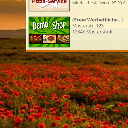
Mindestbestellwert: 25.00 €
L
(Freie Werbefläche...)
Musterstr. 123
12345 Musterstadt