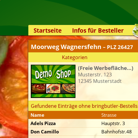
Startseite
Infos für Besteller
Lieferservice-App
Moorweg Wagnersfehn
– PLZ 26427
Weiterempfehlen
Kategorien
Newsletter
(Freie Werbefläche...)
Sicherheit
Musterstr. 123
Kontakt
12345 Musterstadt
Gefundene Einträge ohne bringbutler-Bestells
Name
Strasse
Adels Pizza
Hauptstr. 3
Don Camillo
Bahnhofstr.48