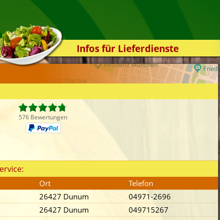
Infos für Lieferdienste
Kassensystem
Zuverlässigkeit
Sicherheit
Der Online-Shop
576 Bewertungen
Das Bestellsystem
Der Bestellvorgang
Übertragung
ervice:
Testshop
Ort
Telefon
Styles
26427 Dunum
04971-2696
Kontakt
26427 Dunum
049715267