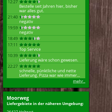
12:27
Bestelle seit Jahren hier, bisher
war alles gut.
21:40
negativ
19:59
negativ
18:49
17:11
Top Service
10:39
Lieferung wäre schon gewesen.
22:27
schnelle, pünktliche und nette
Lieferung. Pizza war wie immer...
mehr..
Moorweg
Liefergebiete in der näheren Umgebung:
26427 Holtgast