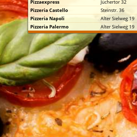
Pizzaexpress
Jüchertor 32
Pizzeria Castello
Steinstr. 36
Pizzeria Napoli
Alter Sielweg 19
Pizzeria Palermo
Alter Sielweg 19
p zuerst)