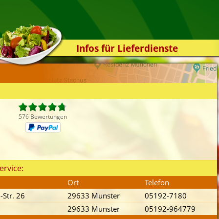
Infos für Lieferdienste
Kassensystem
Zuverlässigkeit
Sicherheit
Der Online-Shop
576 Bewertungen
Das Bestellsystem
Der Bestellvorgang
Übertragung
ervice:
Testshop
Ort
Telefon
Styles
Str. 26
29633 Munster
05192-7180
Kontakt
29633 Munster
05192-964779