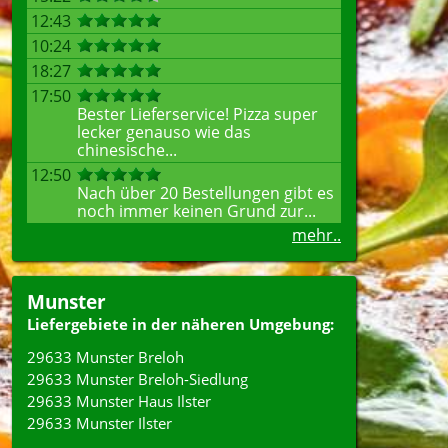
12:43
10:24
18:27
17:50
Bester Lieferservice! Pizza super
lecker genauso wie das
chinesische...
12:50
Nach über 20 Bestellungen gibt es
noch immer keinen Grund zur...
mehr..
Munster
Liefergebiete in der näheren Umgebung:
29633 Munster Breloh
29633 Munster Breloh-Siedlung
29633 Munster Haus Ilster
29633 Munster Ilster