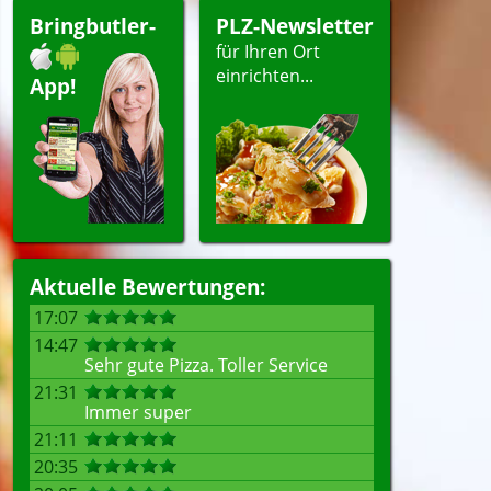
esangebote
Bringbutler-
PLZ-Newsletter
peisen
für Ihren Ort
ergerichte
einrichten...
App!
ellen
Aktuelle Bewertungen:
17:07
14:47
Sehr gute Pizza. Toller Service
21:31
Immer super
21:11
20:35