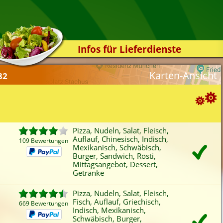
Infos für Lieferdienste
Kassensystem
Karten-Ansicht
82
Zuverlässigkeit
Sicherheit
Der Online-Shop
Suchoptionen
Das Bestellsystem
Pizza, Nudeln, Salat, Fleisch,
Auflauf, Chinesisch, Indisch,
Der Bestellvorgang
109 Bewertungen
ortierung:
Mexikanisch, Schwäbisch,
Burger, Sandwich, Rösti,
Übertragung
Bewertung
Rabatt
Mindestbestellwert
Mittagsangebot, Dessert,
Favoriten
Onlinezahlung
Liefergebühr
A
Testshop
Getränke
ategorien-Filter:
Styles
Pizza, Nudeln, Salat, Fleisch,
Pizza
Kartoffeln
Mexikanisch
Röst
Fisch, Auflauf, Griechisch,
Kontakt
669 Bewertungen
Nudeln
Auflauf
Schwäbisch
Schn
Indisch, Mexikanisch,
Schwäbisch, Burger,
Salat
Omelette
Thailändisch
Mitt