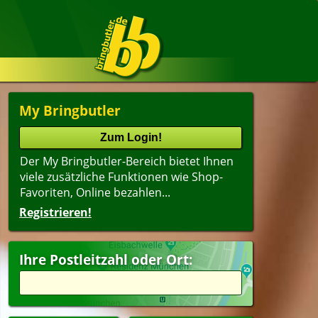
My Bringbutler
Der My Bringbutler-Bereich bietet Ihnen
viele zusätzliche Funktionen wie Shop-
Favoriten, Online bezahlen...
Registrieren!
Name
lter
(ältester Shop zuerst)
Ihre Postleitzahl oder Ort:
i
Dessert
itzel
Getränke
agsangebot