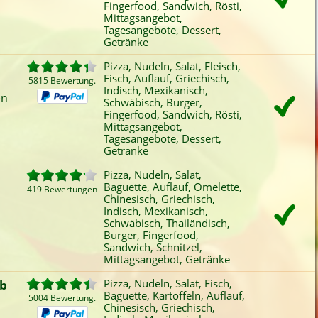
Fingerfood, Sandwich, Rösti,
Fleisch
Chinesisch
Burger
Tag
Mittagsangebot,
Fisch
Griechisch
Fingerfood
Vors
Tagesangebote, Dessert,
Baguette
Indisch
Getränke
Sandwich
Kind
iefertermin:
Pizza, Nudeln, Salat, Fleisch,
Fisch, Auflauf, Griechisch,
5815 Bewertung.
sofort
für
um
:
Uhr best
Indisch, Mexikanisch,
en
Schwäbisch, Burger,
Fingerfood, Sandwich, Rösti,
Mittagsangebot,
Tagesangebote, Dessert,
Getränke
Pizza, Nudeln, Salat,
Baguette, Auflauf, Omelette,
419 Bewertungen
Chinesisch, Griechisch,
Indisch, Mexikanisch,
Schwäbisch, Thailändisch,
Burger, Fingerfood,
Sandwich, Schnitzel,
Mittagsangebot, Getränke
ab
Pizza, Nudeln, Salat, Fisch,
Baguette, Kartoffeln, Auflauf,
5004 Bewertung.
Chinesisch, Griechisch,