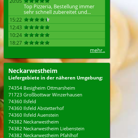
20:05
Top Pizzeria, Bestellung immer
sehr schnell zubereitet und...
15:22
12:43
10:24
18:27
mehr..
Neckarwestheim
Liefergebiete in der näheren Umgebung:
74354 Besigheim Ottmarsheim
71723 Großbottwar Winzerhausen
74360 Ilsfeld
74360 Ilsfeld Abstetterhof
74360 Ilsfeld Auenstein
74382 Neckarwestheim
74382 Neckarwestheim Liebenstein
74382 Neckarwestheim Pfahlhof