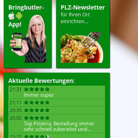
Bringbutler-
PLZ-Newsletter
für Ihren Ort
einrichten...
App!
Aktuelle Bewertungen:
21:31
Immer super
21:11
20:35
20:05
Top Pizzeria, Bestellung immer
sehr schnell zubereitet und...
15:22