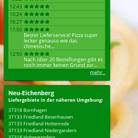
12:43
10:24
18:27
17:50
Bester Lieferservice! Pizza super
lecker genauso wie das
chinesische...
12:50
Nach über 20 Bestellungen gibt es
noch immer keinen Grund zur...
mehr..
Neu-Eichenberg
Liefergebiete in der näheren Umgebung:
37318 Bornhagen
37133 Friedland Besenhausen
37133 Friedland Hottenrode
37133 Friedland Niedergandern
37318 Hohengandern