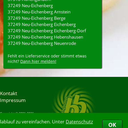
37249 Neu-Eichenberg
37249 Neu-Eichenberg Arnstein
37249 Neu-Eichenberg Berge
37249 Neu-Eichenberg Eichenberg
37249 Neu-Eichenberg Eichenberg-Dorf
37249 Neu-Eichenberg Hebenshausen
37249 Neu-Eichenberg Neuenrode
Fehlt ein Lieferservice oder stimmt etwas
nicht?
Dann hier melden!
Kontakt
Impressum
Copyright © 2001-2026
Bringbutler® GmbH
ablauf zu vereinfachen. Unter
Datenschutz
06.08.2026 21:37:53
OK