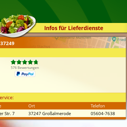
Infos für Lieferdienste
Kassensystem
 37249
Zuverlässigkeit
Sicherheit
Der Online-Shop
576 Bewertungen
Das Bestellsystem
Der Bestellvorgang
Übertragung
ervice:
Testshop
e
Ort
Telefon
Styles
er Str. 7
37247 Großalmerode
05604-7638
Kontakt