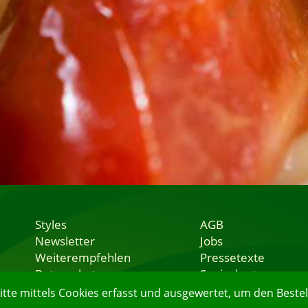
Styles
AGB
Newsletter
Jobs
Weiterempfehlen
Pressetexte
Datenschutz
Speisekarten
Nutzungsbedingungen
Lieferservice
e mittels Cookies erfasst und ausgewertet, um den Bestell