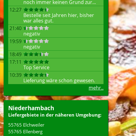
noch immer keinen Grund zur...
12:27
Bestelle seit Jahren hier, bisher
war alles gut.
21:40
negativ
19:59
negativ
18:49
17:11
Top Service
10:39
Lieferung wäre schon gewesen.
mehr..
Niederhambach
Liefergebiete in der näheren Umgebung:
55765 Elchweiler
55765 Ellenberg