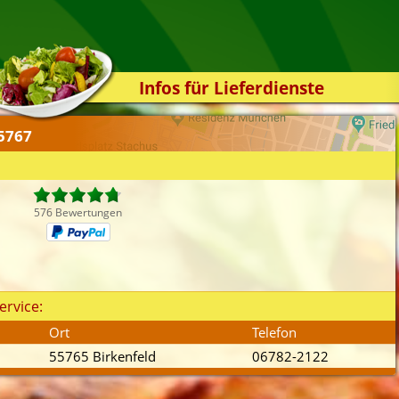
Infos für Lieferdienste
Kassensystem
55767
Zuverlässigkeit
Sicherheit
Der Online-Shop
576 Bewertungen
Das Bestellsystem
Der Bestellvorgang
Übertragung
ervice:
Testshop
Ort
Telefon
Styles
55765 Birkenfeld
06782-2122
Kontakt