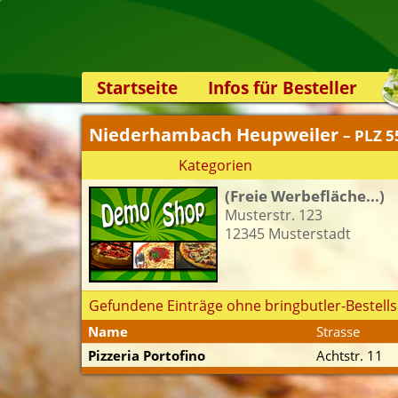
Startseite
Infos für Besteller
Lieferservice-App
Niederhambach Heupweiler
– PLZ 
Weiterempfehlen
Kategorien
Newsletter
(Freie Werbefläche...)
Sicherheit
Musterstr. 123
Kontakt
12345 Musterstadt
Gefundene Einträge ohne bringbutler-Bestells
Name
Strasse
Pizzeria Portofino
Achtstr. 11