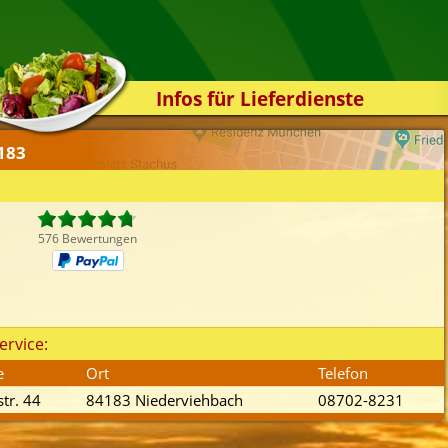
Infos für Lieferdienste
Kassensystem
183
Zuverlässigkeit
Sicherheit
Der Online-Shop
576 Bewertungen
Das Bestellsystem
Der Bestellvorgang
Übertragung
ervice:
Testshop
e
Ort
Telefon
Styles
tr. 44
84183 Niederviehbach
08702-8231
Kontakt