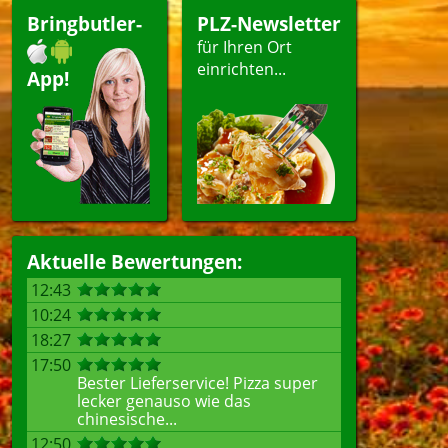
Bringbutler-
PLZ-Newsletter
für Ihren Ort
einrichten...
App!
Aktuelle Bewertungen:
12:43
10:24
18:27
17:50
Bester Lieferservice! Pizza super
lecker genauso wie das
chinesische...
12:50