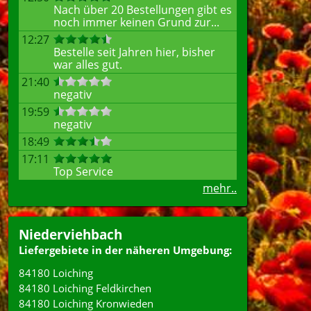
Nach über 20 Bestellungen gibt es
noch immer keinen Grund zur...
12:27
Bestelle seit Jahren hier, bisher
war alles gut.
21:40
negativ
19:59
negativ
18:49
17:11
Top Service
mehr..
Niederviehbach
Liefergebiete in der näheren Umgebung:
84180 Loiching
84180 Loiching Feldkirchen
84180 Loiching Kronwieden