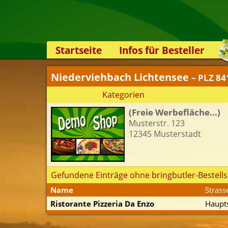
Startseite
Infos für Besteller
Lieferservice-App
Niederviehbach Lichtensee
– PLZ 84
Weiterempfehlen
Kategorien
Newsletter
(Freie Werbefläche...)
Sicherheit
Musterstr. 123
Kontakt
12345 Musterstadt
Gefundene Einträge ohne bringbutler-Bestells
Name
Strass
Ristorante Pizzeria Da Enzo
Haupts