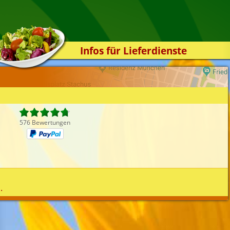
Infos für Lieferdienste
Kassensystem
Zuverlässigkeit
Sicherheit
Der Online-Shop
576 Bewertungen
Das Bestellsystem
Der Bestellvorgang
Übertragung
Testshop
.
Styles
Kontakt