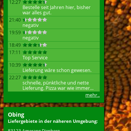
12:27
Bestelle seit Jahren hier, bisher
war alles gut.
21:40
negativ
19:59
negativ
18:49
17:11
Top Service
10:39
Lieferung wäre schon gewesen.
22:27
schnelle, pünktliche und nette
Lieferung. Pizza war wie immer...
mehr..
Obing
Liefergebiete in der näheren Umgebung:
83123 Amerang Dirnberg