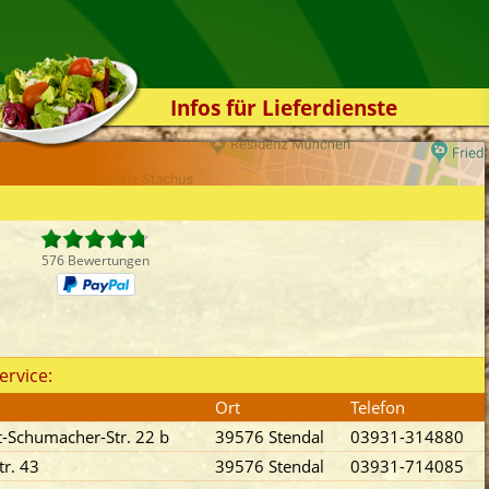
Infos für Lieferdienste
Kassensystem
Zuverlässigkeit
Sicherheit
Der Online-Shop
576 Bewertungen
Das Bestellsystem
Der Bestellvorgang
Übertragung
ervice:
Testshop
Ort
Telefon
Styles
t-Schumacher-Str. 22 b
39576 Stendal
03931-314880
Kontakt
r. 43
39576 Stendal
03931-714085