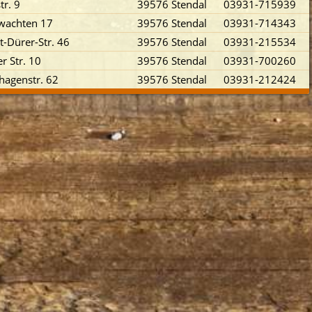
tr. 9
39576 Stendal
03931-715939
wachten 17
39576 Stendal
03931-714343
t-Dürer-Str. 46
39576 Stendal
03931-215534
r Str. 10
39576 Stendal
03931-700260
agenstr. 62
39576 Stendal
03931-212424