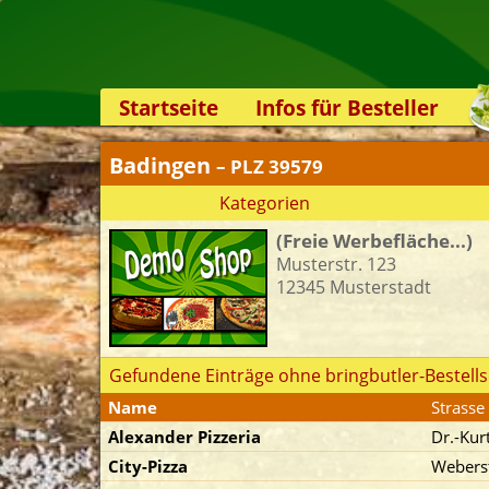
Startseite
Infos für Besteller
Lieferservice-App
Badingen
– PLZ 39579
Weiterempfehlen
Kategorien
Newsletter
(Freie Werbefläche...)
Sicherheit
Musterstr. 123
Kontakt
12345 Musterstadt
Gefundene Einträge ohne bringbutler-Bestells
Name
Strasse
Alexander Pizzeria
Dr.-Kur
City-Pizza
Weberst