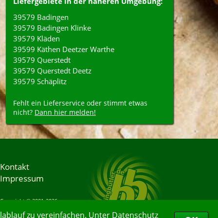
Liefergebiete in der näheren Umgebung:
39579 Badingen
39579 Badingen Klinke
39579 Kläden
39599 Käthen Deetzer Warthe
39579 Querstedt
39579 Querstedt Deetz
39579 Schäplitz
Fehlt ein Lieferservice oder stimmt etwas
nicht?
Dann hier melden!
Kontakt
Impressum
Copyright © 2001-2026
Bringbutler® GmbH
ablauf zu vereinfachen. Unter
Datenschutz
09.08.2026 10:35:01