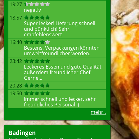
19:27
negativ
18:57
Super lecker! Lieferung schnell
und pünktlich! Sehr
empfehlenswert
16:40
Bestens. Verpackungen könnten
umweltfreundlicher werden.
23:42
Leckeres Essen und gute Qualität
außerdem freundlicher Chef
Gerne...
20:28
19:50
Immer schnell und lecker. sehr
freundliches Personal :)
mehr..
Badingen