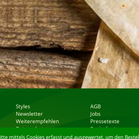
Styles
AGB
Newsletter
Jobs
Weiterempfehlen
Pressetexte
Datenschutz
Speisekarten
Nutzungsbedingungen
Lieferservice
e mittels Cookies erfasst und ausgewertet, um den Bestell