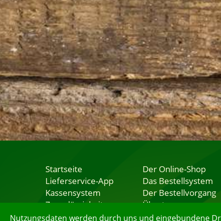
Startseite
Der Online-Shop
Lieferservice-App
Das Bestellsystem
Kassensystem
Der Bestellvorgang
Zuverlässigkeit
Übertragung
Sicherheit
Testshop
Nutzungsdaten werden durch uns und eingebundene Dritt