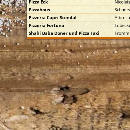
Pizza Eck
Nicolais
Pizzahaus
Schade
Pizzeria Capri Stendal
Albrech
Pizzeria Fortuna
Lübecke
Shahi Baba Döner und Pizza Taxi
Frommh
p zuerst)