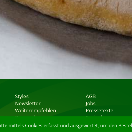
Styles
AGB
Newsletter
Jobs
Weiterempfehlen
Pressetexte
Datenschutz
Speisekarten
Nutzungsbedingungen
Lieferservice
e mittels Cookies erfasst und ausgewertet, um den Bestell