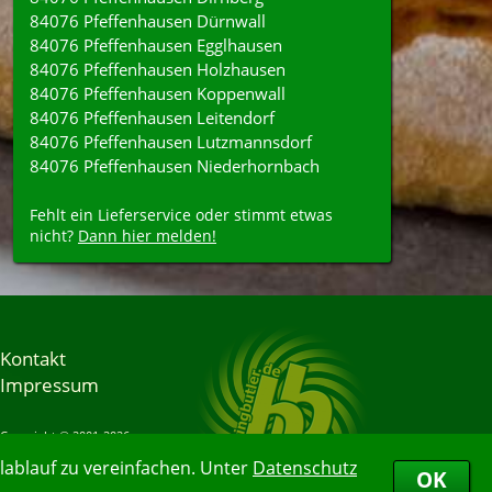
84076 Pfeffenhausen Dürnwall
84076 Pfeffenhausen Egglhausen
84076 Pfeffenhausen Holzhausen
84076 Pfeffenhausen Koppenwall
84076 Pfeffenhausen Leitendorf
84076 Pfeffenhausen Lutzmannsdorf
84076 Pfeffenhausen Niederhornbach
Fehlt ein Lieferservice oder stimmt etwas
nicht?
Dann hier melden!
Kontakt
Impressum
Copyright © 2001-2026
Bringbutler® GmbH
ablauf zu vereinfachen. Unter
Datenschutz
07.08.2026 05:16:17
OK