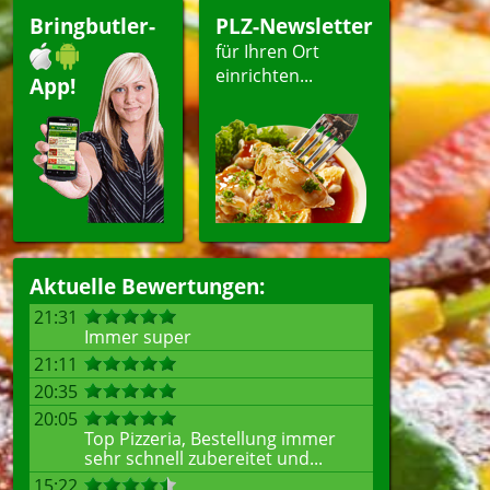
Bringbutler-
PLZ-Newsletter
für Ihren Ort
einrichten...
App!
Aktuelle Bewertungen:
21:31
Immer super
21:11
20:35
20:05
Top Pizzeria, Bestellung immer
sehr schnell zubereitet und...
15:22