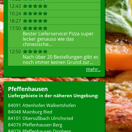
12:43
10:24
18:27
17:50
Bester Lieferservice! Pizza super
lecker genauso wie das
chinesische...
12:50
Nach über 20 Bestellungen gibt es
noch immer keinen Grund zur...
mehr..
Pfeffenhausen
Liefergebiete in der näheren Umgebung:
84091 Attenhofen Walkertshofen
84048 Mainburg Ried
84101 Obersüßbach Ulrichsried
84076 Pfeffenhausen Berg
84076 Pfeffenhausen Dirnberg