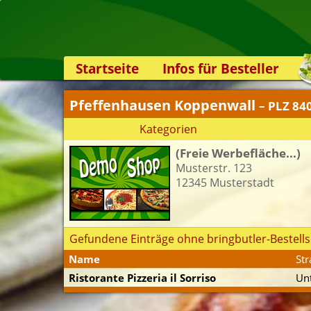
Startseite
Infos für Besteller
Lieferservice-App
Pfeffenhausen Koppenwall
– PLZ 84
Weiterempfehlen
Kategorien
Newsletter
(Freie Werbefläche...)
Sicherheit
Musterstr. 123
Kontakt
12345 Musterstadt
Gefundene Einträge ohne bringbutler-Bestells
Name
Str
Ristorante Pizzeria il Sorriso
Unt