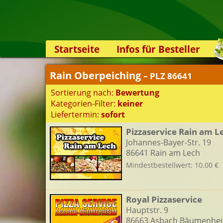
Startseite
Infos für Besteller
Lieferservice-App
Rain Oberpeiching
– PLZ 86641
Weiterempfehlen
Sortierung nach:
Bewertung
Newsletter
Kategorien-Filter:
keiner
Sicherheit
Liefertermin:
sofort
Kontakt
Pizzaservice Rain am L
Johannes-Bayer-Str. 19
S
86641 Rain am Lech
Mindestbestellwert: 10.00 €
K
Royal Pizzaservice
Hauptstr. 9
86663 Asbach Bäumenhe