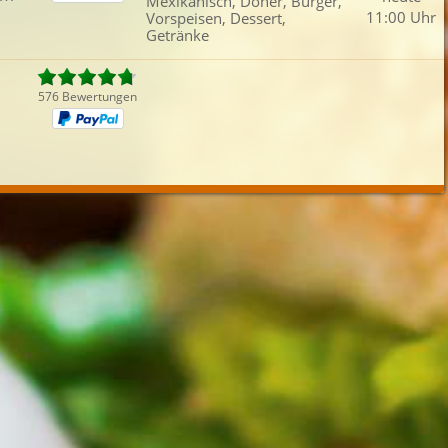
Mexikanisch, Döner, Burger,
Fleisch
Reisgerichte
Mexikanisch
Dess
11:00 Uhr
Vorspeisen, Dessert,
Getränke
iefertermin:
sofort
für
um
:
Uhr best
576 Bewertungen