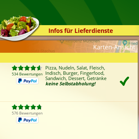
Infos für Lieferdienste
Kassensystem
Karten-Ansicht
Zuverlässigkeit
Sicherheit
Pizza, Nudeln, Salat, Fleisch,
Der Online-Shop
Indisch, Burger, Fingerfood,
534 Bewertungen
Sandwich, Dessert, Getränke
Das Bestellsystem
keine Selbstabholung!
Der Bestellvorgang
Übertragung
Testshop
576 Bewertungen
Styles
Kontakt