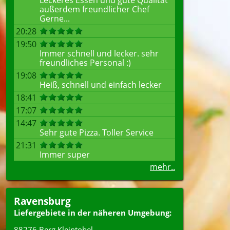
Leckeres Essen und gute Qualität
außerdem freundlicher Chef
Gerne...
20:28
19:50
Immer schnell und lecker. sehr
freundliches Personal :)
19:08
Heiß, schnell und einfach lecker
18:41
17:07
14:47
Sehr gute Pizza. Toller Service
21:31
Immer super
mehr..
Ravensburg
Liefergebiete in der näheren Umgebung:
88276 Berg Kleintobel