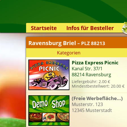
Startseite
Infos für Besteller
Lieferservice-App
Ravensburg Briel
– PLZ 88213
Weiterempfehlen
Kategorien
Newsletter
Pizza Express Picnic
Sicherheit
Kanal Str. 37/1
Kontakt
88214 Ravensburg
Liefergebühr: 2.00 €
Mindestbestellwert: 20.00 €
(Freie Werbefläche...)
Musterstr. 123
12345 Musterstadt