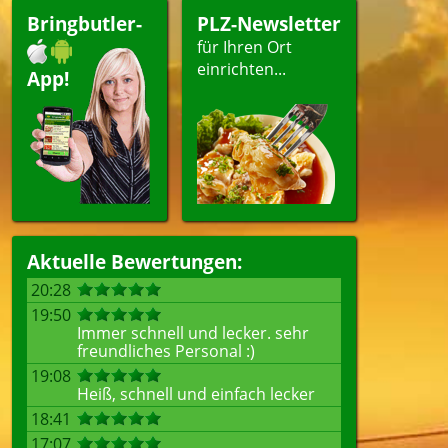
Bringbutler-
PLZ-Newsletter
für Ihren Ort
einrichten...
App!
Aktuelle Bewertungen:
20:28
19:50
Immer schnell und lecker. sehr
freundliches Personal :)
19:08
Heiß, schnell und einfach lecker
18:41
17:07