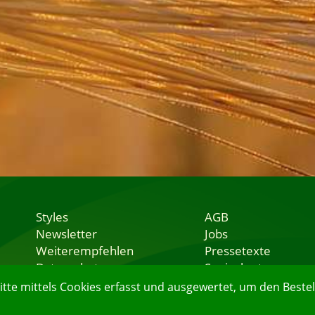
Styles
AGB
Newsletter
Jobs
Weiterempfehlen
Pressetexte
Datenschutz
Speisekarten
Nutzungsbedingungen
Lieferservice
e mittels Cookies erfasst und ausgewertet, um den Bestell