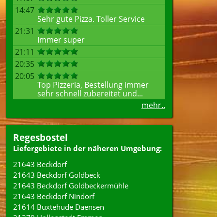
14:47
Sehr gute Pizza. Toller Service
21:31
Immer super
21:11
20:35
20:05
Top Pizzeria, Bestellung immer
sehr schnell zubereitet und...
mehr..
Regesbostel
Liefergebiete in der näheren Umgebung:
21643 Beckdorf
21643 Beckdorf Goldbeck
21643 Beckdorf Goldbeckermühle
21643 Beckdorf Nindorf
21614 Buxtehude Daensen