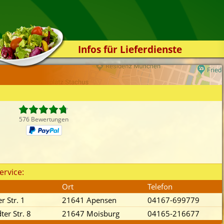
Infos für Lieferdienste
Kassensystem
Zuverlässigkeit
Sicherheit
Der Online-Shop
576 Bewertungen
Das Bestellsystem
Der Bestellvorgang
Übertragung
ervice:
Testshop
Ort
Telefon
Styles
r Str. 1
21641 Apensen
04167-699779
Kontakt
ter Str. 8
21647 Moisburg
04165-216677