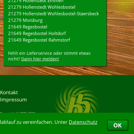
21279 Hollenstedt Emmen
21279 Hollenstedt Wohlesbostel
21279 Hollenstedt Wohlesbostel-Staersbeck
21279 Moisburg
21649 Regesbostel
21649 Regesbostel Holtdorf
21649 Regesbostel Rahmstorf
Fehlt ein Lieferservice oder stimmt etwas
nicht?
Dann hier melden!
Kontakt
Impressum
Copyright © 2001-2026
Bringbutler® GmbH
ablauf zu vereinfachen. Unter
Datenschutz
07.08.2026 23:41:30
OK