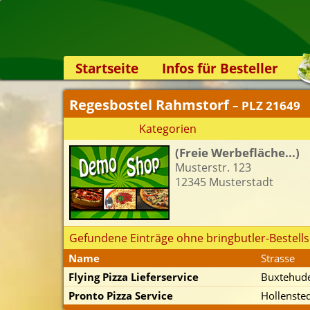
Startseite
Infos für Besteller
Lieferservice-App
Regesbostel Rahmstorf
– PLZ 21649
Weiterempfehlen
Kategorien
Newsletter
(Freie Werbefläche...)
Sicherheit
Musterstr. 123
Kontakt
12345 Musterstadt
Gefundene Einträge ohne bringbutler-Bestells
Name
Strasse
Flying Pizza Lieferservice
Buxtehude
Pronto Pizza Service
Hollensted