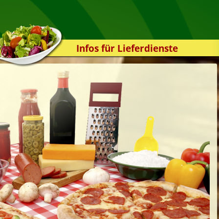
Infos für Lieferdienste
Kassensystem
Zuverlässigkeit
Sicherheit
Der Online-Shop
Das Bestellsystem
Der Bestellvorgang
Übertragung
Testshop
Styles
Kontakt