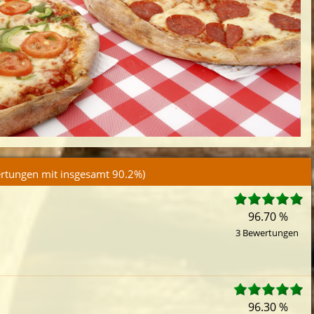
tungen mit insgesamt
90.2%
)
96.70 %
3 Bewertungen
96.30 %