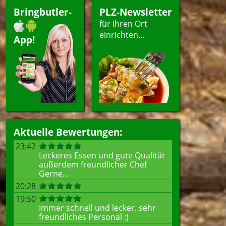
Bringbutler-
PLZ-Newsletter
für Ihren Ort
einrichten...
App!
Aktuelle Bewertungen:
23:42
Leckeres Essen und gute Qualität
außerdem freundlicher Chef
Gerne...
20:28
19:50
Immer schnell und lecker. sehr
freundliches Personal :)