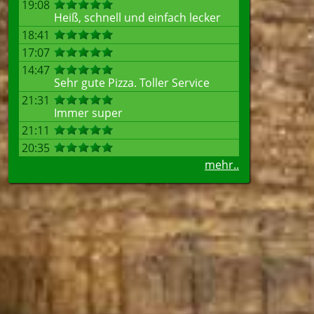
19:08
Heiß, schnell und einfach lecker
18:41
17:07
14:47
Sehr gute Pizza. Toller Service
21:31
Immer super
21:11
20:35
mehr..