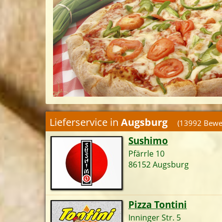
Lieferservice
in
Augsburg
(
13992
Bewer
Sushimo
Pfärrle 10
86152 Augsburg
Pizza Tontini
Inninger Str. 5