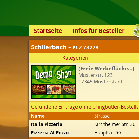
Startseite
Infos für Besteller
Lieferservice-App
Schlierbach
– PLZ 73278
Weiterempfehlen
Kategorien
Newsletter
(Freie Werbefläche...)
Sicherheit
Musterstr. 123
Kontakt
12345 Musterstadt
Gefundene Einträge ohne bringbutler-Bestells
Name
Strasse
Italia Pizzeria
Kirchheimer Str. 36
Pizzeria Al Pozzo
Hauptstr. 50