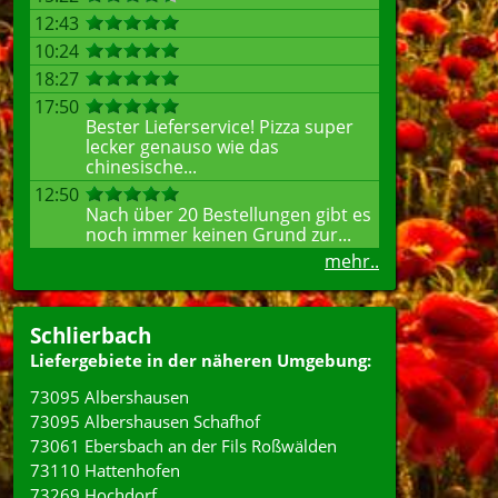
12:43
10:24
18:27
17:50
Bester Lieferservice! Pizza super
lecker genauso wie das
chinesische...
12:50
Nach über 20 Bestellungen gibt es
noch immer keinen Grund zur...
mehr..
Schlierbach
Liefergebiete in der näheren Umgebung:
73095 Albershausen
73095 Albershausen Schafhof
73061 Ebersbach an der Fils Roßwälden
73110 Hattenhofen
73269 Hochdorf