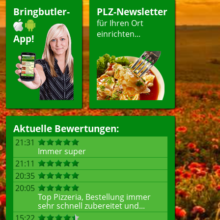
Bringbutler-
PLZ-Newsletter
für Ihren Ort
einrichten...
App!
Aktuelle Bewertungen:
21:31
Immer super
21:11
20:35
20:05
Top Pizzeria, Bestellung immer
sehr schnell zubereitet und...
15:22