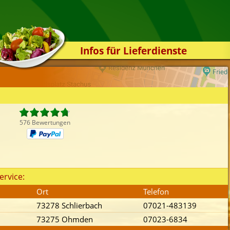
Infos für Lieferdienste
Kassensystem
Zuverlässigkeit
Sicherheit
Der Online-Shop
576 Bewertungen
Das Bestellsystem
Der Bestellvorgang
Übertragung
ervice:
Testshop
Ort
Telefon
Styles
73278 Schlierbach
07021-483139
Kontakt
73275 Ohmden
07023-6834