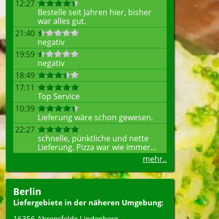
12:27
Bestelle seit Jahren hier, bisher
war alles gut.
21:40
negativ
19:59
negativ
18:49
17:11
Top Service
10:39
Lieferung wäre schon gewesen.
22:27
schnelle, pünktliche und nette
Lieferung. Pizza war wie immer...
mehr..
Berlin
Liefergebiete in der näheren Umgebung:
16356 Ahrensfelde Lindenberg