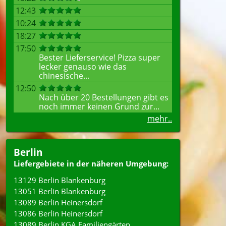
12:43
10:24
18:27
17:50
Bester Lieferservice! Pizza super
lecker genauso wie das
chinesische...
12:50
Nach über 20 Bestellungen gibt es
noch immer keinen Grund zur...
mehr..
Berlin
Liefergebiete in der näheren Umgebung:
13129 Berlin Blankenburg
13051 Berlin Blankenburg
13089 Berlin Heinersdorf
13086 Berlin Heinersdorf
13089 Berlin KGA Familiengärten