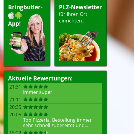
Bringbutler-
PLZ-Newsletter
für Ihren Ort
einrichten...
App!
Aktuelle Bewertungen:
21:31
Immer super
21:11
20:35
20:05
Top Pizzeria, Bestellung immer
sehr schnell zubereitet und...
15:22